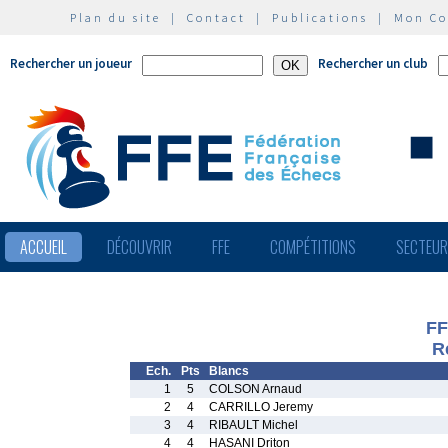
Plan du site
|
Contact
|
Publications
|
Mon C
Rechercher un joueur
Rechercher un club
ACCUEIL
DÉCOUVRIR
FFE
COMPÉTITIONS
SECTEU
FF
R
Ech.
Pts
Blancs
1
5
COLSON Arnaud
2
4
CARRILLO Jeremy
3
4
RIBAULT Michel
4
4
HASANI Driton