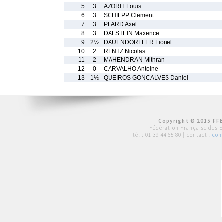
5
3
AZORIT Louis
6
3
SCHILPP Clement
7
3
PLARD Axel
8
3
DALSTEIN Maxence
9
2½
DAUENDORFFER Lionel
10
2
RENTZ Nicolas
11
2
MAHENDRAN Mithran
12
0
CARVALHO Antoine
13
1½
QUEIROS GONCALVES Daniel
Copyright © 2015 FFE
Fédération Française des 
tél :
01 39 44 65 80
| contact :
con