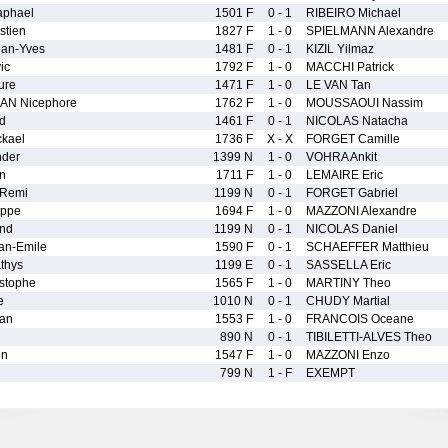
aphael
1501 F
0 - 1
RIBEIRO Michael
stien
1827 F
1 - 0
SPIELMANN Alexandre
an-Yves
1481 F
0 - 1
KIZIL Yilmaz
ic
1792 F
1 - 0
MACCHI Patrick
ure
1471 F
1 - 0
LE VAN Tan
AN Nicephore
1762 F
1 - 0
MOUSSAOUI Nassim
d
1461 F
0 - 1
NICOLAS Natacha
kael
1736 F
X - X
FORGET Camille
der
1399 N
1 - 0
VOHRA Ankit
n
1711 F
1 - 0
LEMAIRE Eric
Remi
1199 N
0 - 1
FORGET Gabriel
ippe
1694 F
1 - 0
MAZZONI Alexandre
nd
1199 N
0 - 1
NICOLAS Daniel
an-Emile
1590 F
0 - 1
SCHAEFFER Matthieu
thys
1199 E
0 - 1
SASSELLA Eric
istophe
1565 F
1 - 0
MARTINY Theo
e
1010 N
0 - 1
CHUDY Martial
an
1553 F
1 - 0
FRANCOIS Oceane
890 N
0 - 1
TIBILETTI-ALVES Theo
en
1547 F
1 - 0
MAZZONI Enzo
799 N
1 - F
EXEMPT