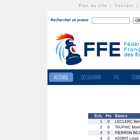
Plan du site
|
Contact
Rechercher un joueur
ACCUEIL
DÉCOUVRIR
FFE
COM
Ech.
Pts
Blancs
1
0
LECLERC Ber
2
0
TAUPIAC Max
3
0
PIERRON BEJ
4
0
AZORIT Louis