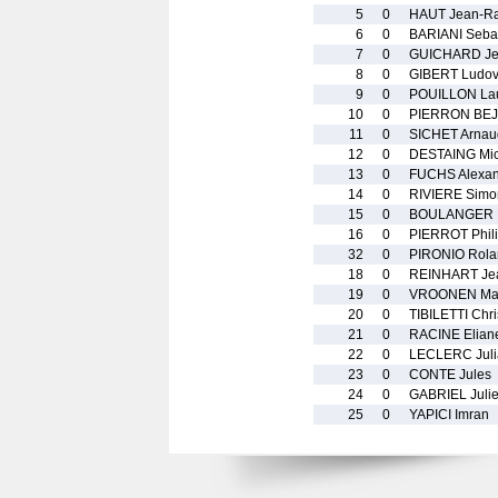
5
0
HAUT Jean-R
6
0
BARIANI Seba
7
0
GUICHARD Je
8
0
GIBERT Ludov
9
0
POUILLON La
10
0
PIERRON BEJ
11
0
SICHET Arnau
12
0
DESTAING Mic
13
0
FUCHS Alexan
14
0
RIVIERE Simo
15
0
BOULANGER 
16
0
PIERROT Phil
32
0
PIRONIO Rola
18
0
REINHART Je
19
0
VROONEN Ma
20
0
TIBILETTI Chr
21
0
RACINE Elian
22
0
LECLERC Juli
23
0
CONTE Jules
24
0
GABRIEL Juli
25
0
YAPICI Imran