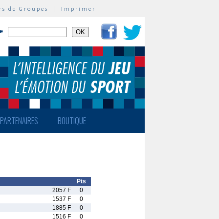
rs de Groupes
|
Imprimer
te
PARTENAIRES
BOUTIQUE
Pts
2057 F
0
1537 F
0
1885 F
0
1516 F
0