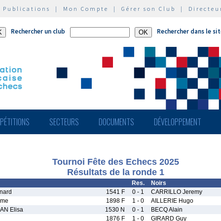
|
Publications
|
Mon Compte
|
Gérer son Club
|
Directeu
Rechercher un club
Rechercher dans le si
PÉTITIONS
SECTEURS
DOCUMENTS
DÉVELOPPEMENT
Tournoi Fête des Echecs 2025
Résultats de la ronde 1
Res.
Noirs
nard
1541 F
0 - 1
CARRILLO Jeremy
ime
1898 F
1 - 0
AILLERIE Hugo
AN Elisa
1530 N
0 - 1
BECQ Alain
1876 F
1 - 0
GIRARD Guy