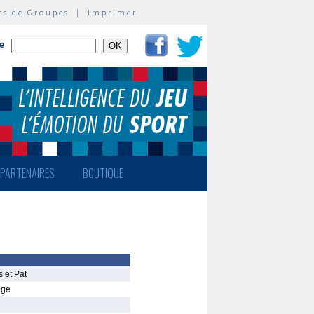
rs de Groupes
|
Imprimer
te
PARTENAIRES
BOUTIQUE
 et Pat
nge