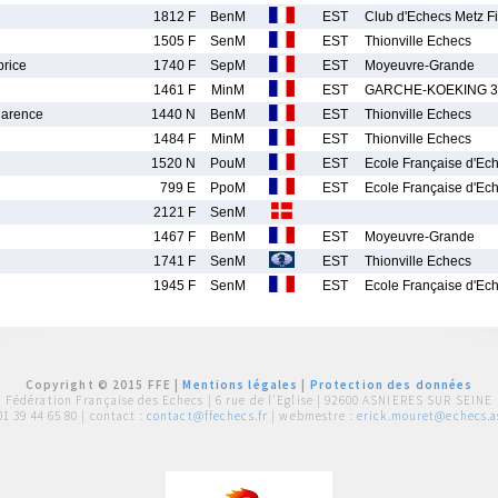
1812 F
BenM
EST
Club d'Echecs Metz F
1505 F
SenM
EST
Thionville Echecs
rice
1740 F
SepM
EST
Moyeuvre-Grande
1461 F
MinM
EST
GARCHE-KOEKING 3
larence
1440 N
BenM
EST
Thionville Echecs
1484 F
MinM
EST
Thionville Echecs
1520 N
PouM
EST
Ecole Française d'Ec
799 E
PpoM
EST
Ecole Française d'Ec
2121 F
SenM
1467 F
BenM
EST
Moyeuvre-Grande
1741 F
SenM
EST
Thionville Echecs
1945 F
SenM
EST
Ecole Française d'Ec
Copyright © 2015 FFE |
Mentions légales
|
Protection des données
Fédération Française des Echecs |
6 rue de l'Eglise | 92600 ASNIERES SUR SEINE
01 39 44 65 80
| contact :
contact@ffechecs.fr
| webmestre :
erick.mouret@echecs.as