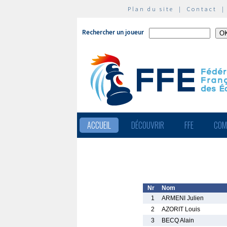
Plan du site
|
Contact
Rechercher un joueur
ACCUEIL
DÉCOUVRIR
FFE
COM
Nr
Nom
1
ARMENI Julien
2
AZORIT Louis
3
BECQ Alain