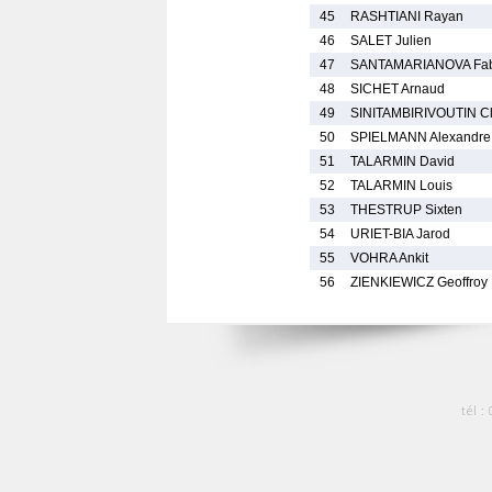
45
RASHTIANI Rayan
46
SALET Julien
47
SANTAMARIANOVA Fab
48
SICHET Arnaud
49
SINITAMBIRIVOUTIN C
50
SPIELMANN Alexandre
51
TALARMIN David
52
TALARMIN Louis
53
THESTRUP Sixten
54
URIET-BIA Jarod
55
VOHRA Ankit
56
ZIENKIEWICZ Geoffroy
tél :