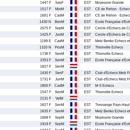
1447 F
SepF
EST
Moyeuvre-Grande
1517 F
MinM
EST
CE de Rehon - Echecs
1601 F
CadM
EST
CE de Rehon - Echecs
1430 N
BenM
EST
Ecole Française d'Ec
2075 F
SepM
EST
Cercle d'Echecs de C
1425 F
JunM
EST
Cercle d'Echecs de C
1199 E
CadM
EST
Metz Benko Echecs e
1320 N
PouM
EST
Thionville Echecs
1736 F
SenM
EST
Thionville Echecs
2353 F
SenM
EST
Ecole Française d'Ec
1827 F
SenM
1430 F
SenF
EST
Club d'Echecs Metz F
1731 F
JunM
EST
Club d'Echecs Metz F
1800 F
CadM
EST
M-S Echecs
1547 F
SenM
EST
Thionville Echecs
2131 F
VetM
1627 F
SenM
EST
Tressange Pays-Haut
1635 F
SenM
EST
Metz Benko Echecs e
1908 F
SepM
EST
Moyeuvre-Grande
1919 F
SepM
EST
Ecole Française d'Ec