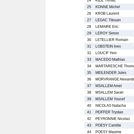
24
KIZIL Yilmaz
25
KONNE Michel
26
KROB Laurent
27
LEGAC Titouan
28
LEMAIRE Eric
29
LEROY Simon
30
LETELLIER Romain
31
LOBSTEIN Ines
32
LOUCIF Yeni
33
MACEDO Mathias
34
MARTARESCHE Thom
35
MEILENDER Jules
36
MORVRANGE Alexand
37
MSALLEM Amel
38
MSALLEM Sarah
39
MSALLEM Youcef
40
NICOLAS Natacha
41
PEIFFER Trystan
42
PEYRONNIE Nicolas
43
POESY Camille
44
POESY Maxime