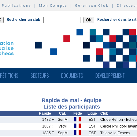
|
Publications
|
Mon Compte
|
Gérer son Club
|
Directeu
Rechercher un club
Rechercher dans le si
PÉTITIONS
SECTEURS
DOCUMENTS
DÉVELOPPEMENT
Rapide de mai - équipe
Liste des participants
Rapide
Cat.
Fede
Ligue
Club
1482 F
SenM
EST
CE de Rehon - Echecs
1887 F
VetM
EST
Cercle Philidor-Haya
1885 F
SepM
EST
Thionville Echecs