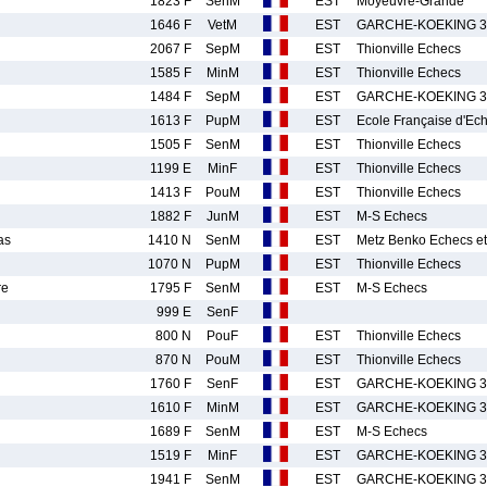
1823 F
SenM
EST
Moyeuvre-Grande
1646 F
VetM
EST
GARCHE-KOEKING 3
2067 F
SepM
EST
Thionville Echecs
1585 F
MinM
EST
Thionville Echecs
1484 F
SepM
EST
GARCHE-KOEKING 3
1613 F
PupM
EST
Ecole Française d'Ec
1505 F
SenM
EST
Thionville Echecs
1199 E
MinF
EST
Thionville Echecs
1413 F
PouM
EST
Thionville Echecs
1882 F
JunM
EST
M-S Echecs
as
1410 N
SenM
EST
Metz Benko Echecs e
1070 N
PupM
EST
Thionville Echecs
re
1795 F
SenM
EST
M-S Echecs
999 E
SenF
800 N
PouF
EST
Thionville Echecs
870 N
PouM
EST
Thionville Echecs
1760 F
SenF
EST
GARCHE-KOEKING 3
1610 F
MinM
EST
GARCHE-KOEKING 3
1689 F
SenM
EST
M-S Echecs
1519 F
MinF
EST
GARCHE-KOEKING 3
1941 F
SenM
EST
GARCHE-KOEKING 3