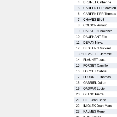
4
BRUNET Catherine
5
CARPENTIER Mathieu
6
CARPENTIER Thomas
7
CHAVES Eliott
8
COLSON Arnaud
9
DALSTEIN Maxence
10
DAUPHANT Elie
11
DEMAY Nirvan
12
DESTAING Mickael
13
f
DEVALLEE Jeremie
14
FLAUNET Luca
15
FORGET Camille
16
FORGET Gabriel
17
FOURNEL Thomas
18
GABRIEL Julien
19
GASPAR Lucien
20
GLANC Pierre
21
HILT Jean-Brice
22
IMIOLEK Jean-Marc
23
KALMES Rene