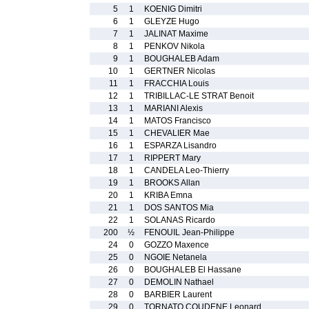
5
1
KOENIG Dimitri
6
1
GLEYZE Hugo
7
1
JALINAT Maxime
8
1
PENKOV Nikola
9
1
BOUGHALEB Adam
10
1
GERTNER Nicolas
11
1
FRACCHIA Louis
12
1
TRIBILLAC-LE STRAT Benoit
13
1
MARIANI Alexis
14
1
MATOS Francisco
15
1
CHEVALIER Mae
16
1
ESPARZA Lisandro
17
1
RIPPERT Mary
18
1
CANDELA Leo-Thierry
19
1
BROOKS Allan
20
1
KRIBA Emna
21
1
DOS SANTOS Mia
22
1
SOLANAS Ricardo
200
½
FENOUIL Jean-Philippe
24
0
GOZZO Maxence
25
0
NGOIE Netanela
26
0
BOUGHALEB El Hassane
27
0
DEMOLIN Nathael
28
0
BARBIER Laurent
29
0
TORNATO COUDENE Leonard