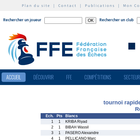
Plan du site
|
Contact
|
Publications
|
Mon C
Rechercher un joueur
Rechercher un club
ACCUEIL
DÉCOUVRIR
FFE
COMPÉTITIONS
SECTEU
tournoi rapid
R
Ech.
Pts
Blancs
1
1
KRIBA Riyad
2
1
BIBAH Wassil
3
1
PASERO Alexandre
4
1
PELLICANO Marc