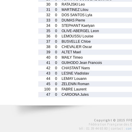
30
0
RATAJSKI Leo
31
0
MARTINEZ Lilou
32
0
DOS SANTOS Lyla
33
0
DUMAS Pierre
34
0
STEPHANT Kaelyan
35
0
OLIVE-ABERGEL Leon
36
0
LEMOUSSU Louise
37
0
BUSVELLE Chloe
38
0
CHEVALIER Oscar
39
0
ALTET Mael
40
0
MAILY Timeo
41
0
GUIHODO Jean Francois
42
0
CHASTANT Nans
43
0
LESNE Vladislav
44
0
LEMAY Louann
45
0
ZELENIN Roman
100
0
FABRE Laurent
47
0
CARDONA Jules
Copyright © 2015 FFE
Fédération Française des 
tél :
01 39 44 65 80
| contact :
con