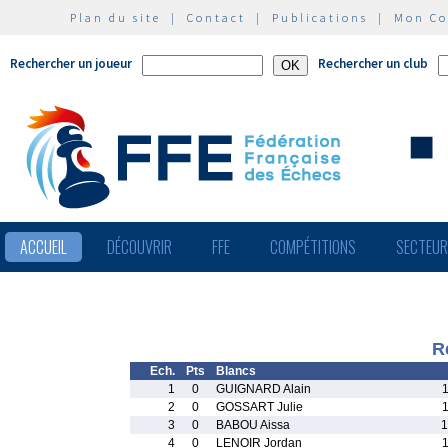
Plan du site
|
Contact
|
Publications
|
Mon C
Rechercher un joueur
Rechercher un club
ACCUEIL
DÉCOUVRIR
FFE
COMPÉTITIONS
SECTEU
R
Ech.
Pts
Blancs
1
0
GUIGNARD Alain
2
0
GOSSART Julie
3
0
BABOU Aissa
1
4
0
LENOIR Jordan