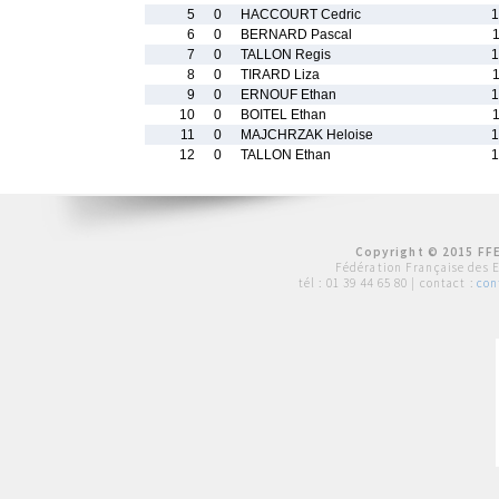
5
0
HACCOURT Cedric
1
6
0
BERNARD Pascal
7
0
TALLON Regis
1
8
0
TIRARD Liza
9
0
ERNOUF Ethan
1
10
0
BOITEL Ethan
11
0
MAJCHRZAK Heloise
1
12
0
TALLON Ethan
1
Copyright © 2015 FFE
Fédération Française des 
tél :
01 39 44 65 80
| contact :
con