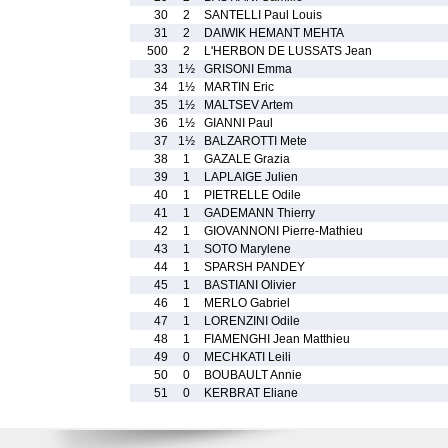
30
2
SANTELLI Paul Louis
31
2
DAIWIK HEMANT MEHTA
500
2
L'HERBON DE LUSSATS Jean
33
1½
GRISONI Emma
34
1½
MARTIN Eric
35
1½
MALTSEV Artem
36
1½
GIANNI Paul
37
1½
BALZAROTTI Mete
38
1
GAZALE Grazia
39
1
LAPLAIGE Julien
40
1
PIETRELLE Odile
41
1
GADEMANN Thierry
42
1
GIOVANNONI Pierre-Mathieu
43
1
SOTO Marylene
44
1
SPARSH PANDEY
45
1
BASTIANI Olivier
46
1
MERLO Gabriel
47
1
LORENZINI Odile
48
1
FIAMENGHI Jean Matthieu
49
0
MECHKATI Leili
50
0
BOUBAULT Annie
51
0
KERBRAT Eliane