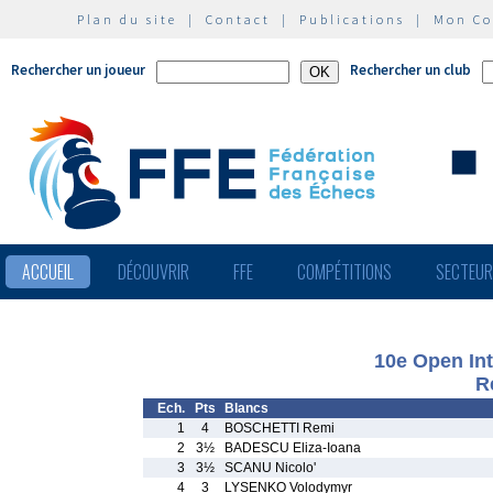
Plan du site
|
Contact
|
Publications
|
Mon C
Rechercher un joueur
Rechercher un club
ACCUEIL
DÉCOUVRIR
FFE
COMPÉTITIONS
SECTEU
10e Open Int
R
Ech.
Pts
Blancs
1
4
BOSCHETTI Remi
2
3½
BADESCU Eliza-Ioana
3
3½
SCANU Nicolo'
4
3
LYSENKO Volodymyr