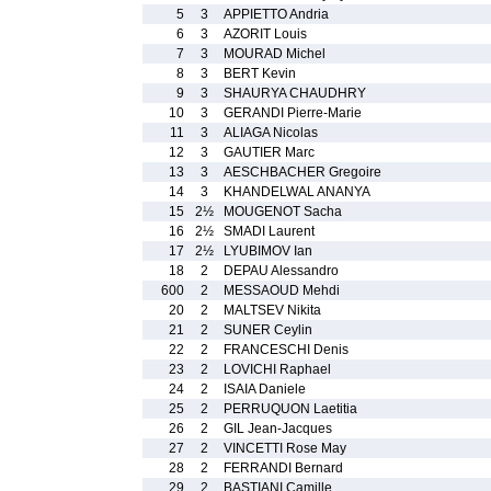
5
3
APPIETTO Andria
6
3
AZORIT Louis
7
3
MOURAD Michel
8
3
BERT Kevin
9
3
SHAURYA CHAUDHRY
10
3
GERANDI Pierre-Marie
11
3
ALIAGA Nicolas
12
3
GAUTIER Marc
13
3
AESCHBACHER Gregoire
14
3
KHANDELWAL ANANYA
15
2½
MOUGENOT Sacha
16
2½
SMADI Laurent
17
2½
LYUBIMOV Ian
18
2
DEPAU Alessandro
600
2
MESSAOUD Mehdi
20
2
MALTSEV Nikita
21
2
SUNER Ceylin
22
2
FRANCESCHI Denis
23
2
LOVICHI Raphael
24
2
ISAIA Daniele
25
2
PERRUQUON Laetitia
26
2
GIL Jean-Jacques
27
2
VINCETTI Rose May
28
2
FERRANDI Bernard
29
2
BASTIANI Camille