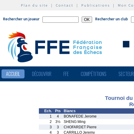
Plan du site
|
Contact
|
Publications
|
Mon C
Rechercher un joueur
Rechercher un club
ACCUEIL
DÉCOUVRIR
FFE
COMPÉTITIONS
SECTEU
Tournoi du 
R
Ech.
Pts
Blancs
1
4
BONAFEDE Jerome
2
3½
SHENG Ming
3
3
CHOFARDET Pierre
4
3
CARRILLO Jeremy