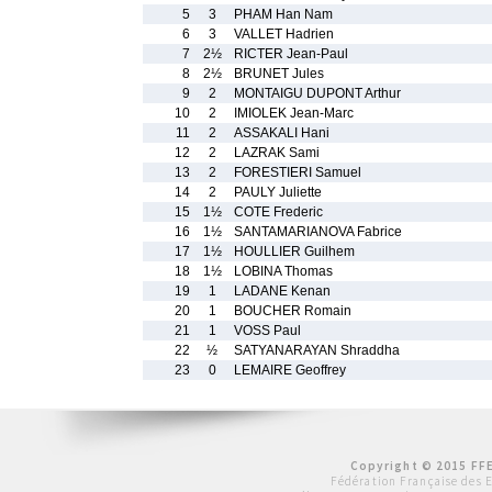
5
3
PHAM Han Nam
6
3
VALLET Hadrien
7
2½
RICTER Jean-Paul
8
2½
BRUNET Jules
9
2
MONTAIGU DUPONT Arthur
10
2
IMIOLEK Jean-Marc
11
2
ASSAKALI Hani
12
2
LAZRAK Sami
13
2
FORESTIERI Samuel
14
2
PAULY Juliette
15
1½
COTE Frederic
16
1½
SANTAMARIANOVA Fabrice
17
1½
HOULLIER Guilhem
18
1½
LOBINA Thomas
19
1
LADANE Kenan
20
1
BOUCHER Romain
21
1
VOSS Paul
22
½
SATYANARAYAN Shraddha
23
0
LEMAIRE Geoffrey
Copyright © 2015 FFE
Fédération Française des 