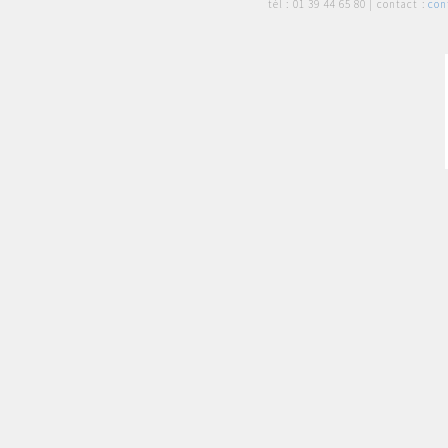
tél :
01 39 44 65 80
| contact :
con