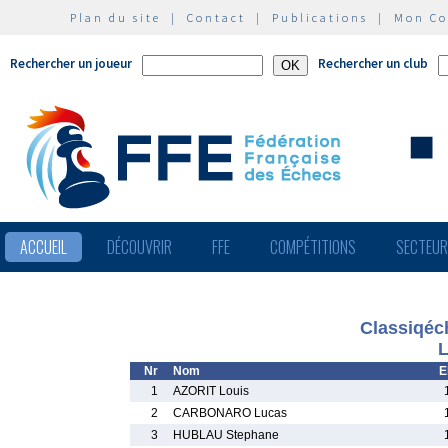
Plan du site
|
Contact
|
Publications
|
Mon C
Rechercher un joueur
Rechercher un club
ACCUEIL
DÉCOUVRIR
FFE
COMPÉTITIONS
SECTEU
Classiqéc
L
Nr
Nom
E
1
AZORIT Louis
2
CARBONARO Lucas
3
HUBLAU Stephane