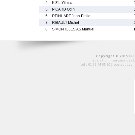
4
KIZIL Yilmaz
5
PICARD Odin
6
REINHART Jean-Emile
7
RIBAULT Michel
8
SIMON IGLESIAS Manuel
Copyright © 2015 FFE
Fédération Française des 
tél :
01 39 44 65 80
| contact :
con