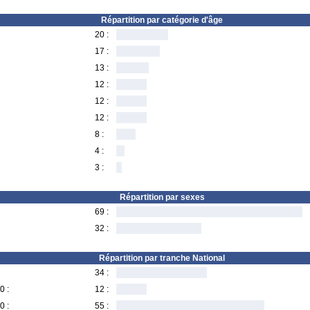
Répartition par catégorie d'âge
20 :
17 :
13 :
12 :
12 :
12 :
8 :
4 :
3 :
Répartition par sexes
69 :
32 :
Répartition par tranche National
34 :
0 :
12 :
0 :
55 :