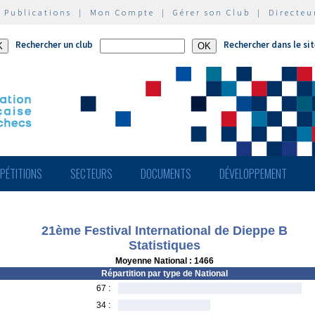
|
Publications
|
Mon Compte
|
Gérer son Club
|
Directeu
Rechercher un club
Rechercher dans le si
PÉTITIONS
SECTEURS
DOCUMENTS
DÉVELOPPEMENT
21ème Festival International de Dieppe B
Statistiques
Moyenne National : 1466
Répartition par type de National
67 :
34 :