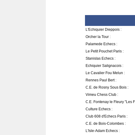
L'Echiquier Dieppois :
Orcher la Tour :
Palamede Echecs :
Le Petit Pouchet Paris :
Stanislas Echecs :
Echiquier Salignacois :
Le Cavalier Fou Melun :
Rennes Paul Bert :
C.E. de Rosny Sous Bois :
Vimeu Chess Club :
C.E. Fontenay le Fleury "Les F
Culture Echecs :
Club 608 d'Echecs Paris :
C.E. de Bois-Colombes :
L'Isle-Adam Echecs :