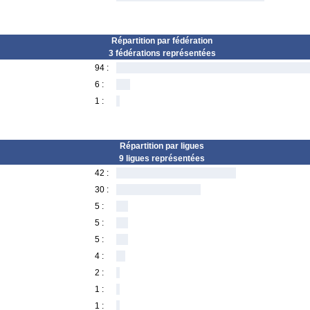
Répartition par fédération
3 fédérations représentées
94 :
6 :
1 :
Répartition par ligues
9 ligues représentées
42 :
30 :
5 :
5 :
5 :
4 :
2 :
1 :
1 :