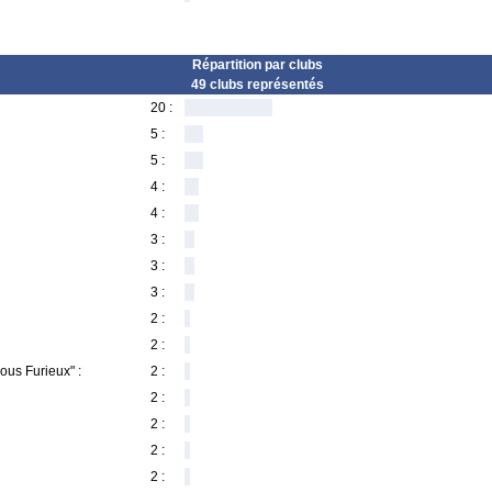
Répartition par clubs
49 clubs représentés
20 :
5 :
5 :
4 :
4 :
3 :
3 :
3 :
2 :
2 :
ous Furieux" :
2 :
2 :
2 :
2 :
2 :