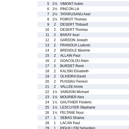
5
2½
VIMONT Aubin
6
2½
PINCON Lili
7
2½
TATARUSANU Axel
8
2½
POIROT Thomas
9
2
DESERT Thibault
10
2
DESERT Thomas
11
2
BARAY Iouri
12
2
GARDON Joseph
13
2
FRANOUX Ludovic
14
2
BRENDLE Maxime
15
2
ALLAIN Paul
16
2
GOACOLOU Alain
17
2
BURDET Remi
18
2
KALISKI Elisabeth
19
2
OLIVEIRA David
20
2
PUSSIAU Ferreol
21
2
VALLEE Annie
22
1½
SAINSON Michael
23
1½
MOURIER Alex
24
1½
GAUTHIER Frederic
25
1½
LESCUYER Stephane
26
1½
FELTANE Nour
27
1
SEBAG Shaina
28
1
LACAN Paul
29
1
PIGUILLEM Sebastien