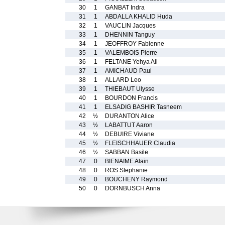
30
1
GANBAT Indra
31
1
ABDALLA KHALID Huda
32
1
VAUCLIN Jacques
33
1
DHENNIN Tanguy
34
1
JEOFFROY Fabienne
35
1
VALEMBOIS Pierre
36
1
FELTANE Yehya Ali
37
1
AMICHAUD Paul
38
1
ALLARD Leo
39
1
THIEBAUT Ulysse
40
1
BOURDON Francis
41
1
ELSADIG BASHIR Tasneem
42
½
DURANTON Alice
43
½
LABATTUT Aaron
44
½
DEBUIRE Viviane
45
½
FLEISCHHAUER Claudia
46
½
SABBAN Basile
47
0
BIENAIME Alain
48
0
ROS Stephanie
49
0
BOUCHENY Raymond
50
0
DORNBUSCH Anna