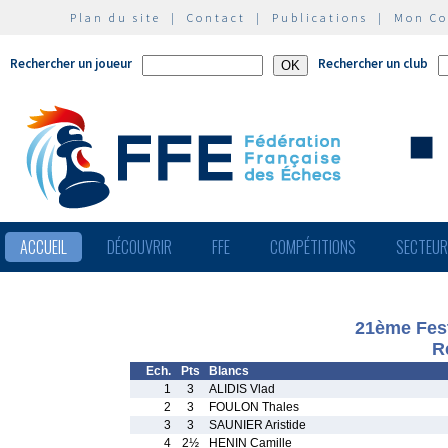
Plan du site
|
Contact
|
Publications
|
Mon C
Rechercher un joueur
Rechercher un club
ACCUEIL
DÉCOUVRIR
FFE
COMPÉTITIONS
SECTEU
21ème Fest
R
Ech.
Pts
Blancs
1
3
ALIDIS Vlad
2
3
FOULON Thales
3
3
SAUNIER Aristide
4
2½
HENIN Camille