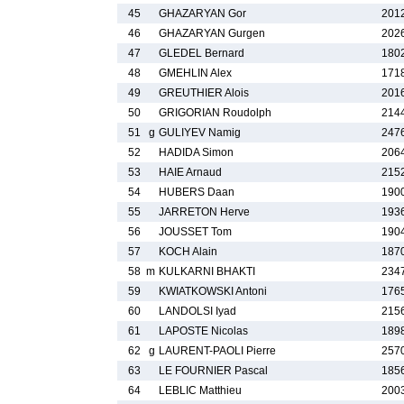
45
GHAZARYAN Gor
201
46
GHAZARYAN Gurgen
202
47
GLEDEL Bernard
180
48
GMEHLIN Alex
171
49
GREUTHIER Alois
201
50
GRIGORIAN Roudolph
214
51
g
GULIYEV Namig
247
52
HADIDA Simon
206
53
HAIE Arnaud
215
54
HUBERS Daan
190
55
JARRETON Herve
193
56
JOUSSET Tom
190
57
KOCH Alain
187
58
m
KULKARNI BHAKTI
234
59
KWIATKOWSKI Antoni
176
60
LANDOLSI Iyad
215
61
LAPOSTE Nicolas
189
62
g
LAURENT-PAOLI Pierre
257
63
LE FOURNIER Pascal
185
64
LEBLIC Matthieu
200