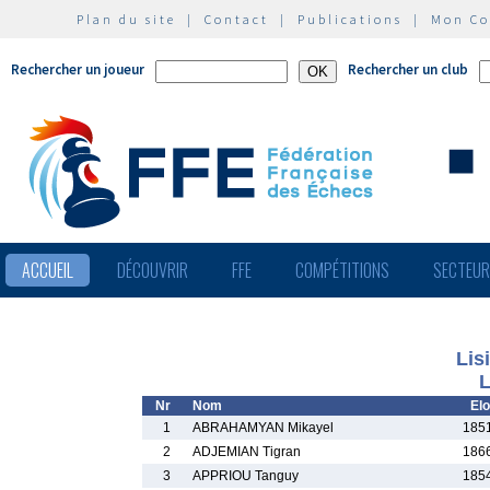
Plan du site
|
Contact
|
Publications
|
Mon C
Rechercher un joueur
Rechercher un club
ACCUEIL
DÉCOUVRIR
FFE
COMPÉTITIONS
SECTEU
Lis
L
Nr
Nom
Elo
1
ABRAHAMYAN Mikayel
185
2
ADJEMIAN Tigran
186
3
APPRIOU Tanguy
185