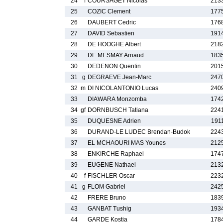
24
f
COURSAGET Nicolas
213
25
COZIC Clement
177
26
DAUBERT Cedric
176
27
DAVID Sebastien
191
28
DE HOOGHE Albert
218
29
DE MESMAY Arnaud
183
30
DEDENON Quentin
201
31
g
DEGRAEVE Jean-Marc
247
32
m
DI NICOLANTONIO Lucas
240
33
DIAWARA Monzomba
174
34
gf
DORNBUSCH Tatiana
224
35
DUQUESNE Adrien
191
36
DURAND-LE LUDEC Brendan-Budok
224
37
EL MCHAOURI MAS Younes
212
38
ENKIRCHE Raphael
174
39
EUGENE Nathael
213
40
f
FISCHLER Oscar
223
41
g
FLOM Gabriel
242
42
FRERE Bruno
183
43
GANBAT Tushig
193
44
GARDE Kostia
178