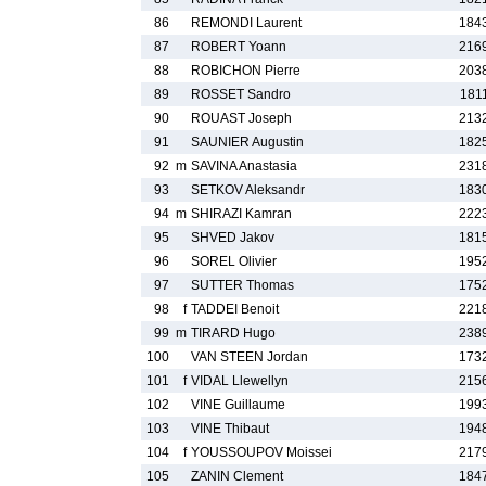
86
REMONDI Laurent
184
87
ROBERT Yoann
216
88
ROBICHON Pierre
203
89
ROSSET Sandro
181
90
ROUAST Joseph
213
91
SAUNIER Augustin
182
92
m
SAVINA Anastasia
231
93
SETKOV Aleksandr
183
94
m
SHIRAZI Kamran
222
95
SHVED Jakov
181
96
SOREL Olivier
195
97
SUTTER Thomas
175
98
f
TADDEI Benoit
221
99
m
TIRARD Hugo
238
100
VAN STEEN Jordan
173
101
f
VIDAL Llewellyn
215
102
VINE Guillaume
199
103
VINE Thibaut
194
104
f
YOUSSOUPOV Moissei
217
105
ZANIN Clement
184