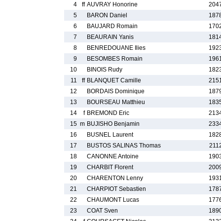
4
ff
AUVRAY Honorine
204
5
BARON Daniel
187
6
BAUJARD Romain
170
7
BEAURAIN Yanis
181
8
BENREDOUANE Ilies
192
9
BESOMBES Romain
196
10
BINOIS Rudy
182
11
ff
BLANQUET Camille
215
12
BORDAIS Dominique
187
13
BOURSEAU Matthieu
183
14
f
BREMOND Eric
213
15
m
BUJISHO Benjamin
233
16
BUSNEL Laurent
182
17
BUSTOS SALINAS Thomas
211
18
CANONNE Antoine
190
19
CHARBIT Florent
200
20
CHARENTON Lenny
193
21
CHARPIOT Sebastien
178
22
CHAUMONT Lucas
177
23
COAT Sven
189