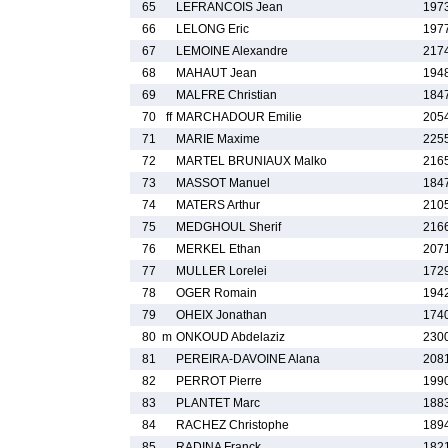
65
LEFRANCOIS Jean
197
66
LELONG Eric
197
67
LEMOINE Alexandre
217
68
MAHAUT Jean
194
69
MALFRE Christian
184
70
ff
MARCHADOUR Emilie
205
71
MARIE Maxime
225
72
MARTEL BRUNIAUX Malko
216
73
MASSOT Manuel
184
74
MATERS Arthur
210
75
MEDGHOUL Sherif
216
76
MERKEL Ethan
207
77
MULLER Lorelei
172
78
OGER Romain
194
79
OHEIX Jonathan
174
80
m
ONKOUD Abdelaziz
230
81
PEREIRA-DAVOINE Alana
208
82
PERROT Pierre
199
83
PLANTET Marc
188
84
RACHEZ Christophe
189
85
RADINA Franck
182