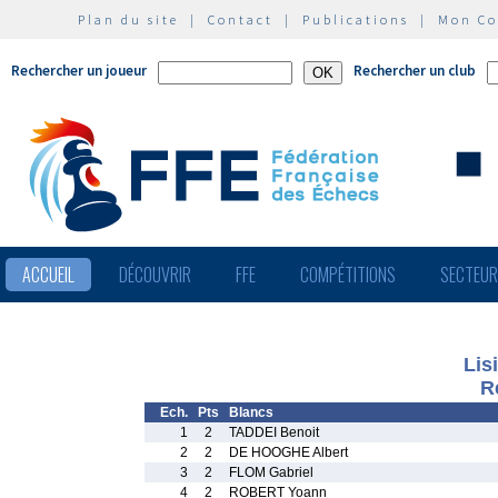
Plan du site
|
Contact
|
Publications
|
Mon C
Rechercher un joueur
Rechercher un club
ACCUEIL
DÉCOUVRIR
FFE
COMPÉTITIONS
SECTEU
Lis
R
Ech.
Pts
Blancs
1
2
TADDEI Benoit
2
2
DE HOOGHE Albert
3
2
FLOM Gabriel
4
2
ROBERT Yoann