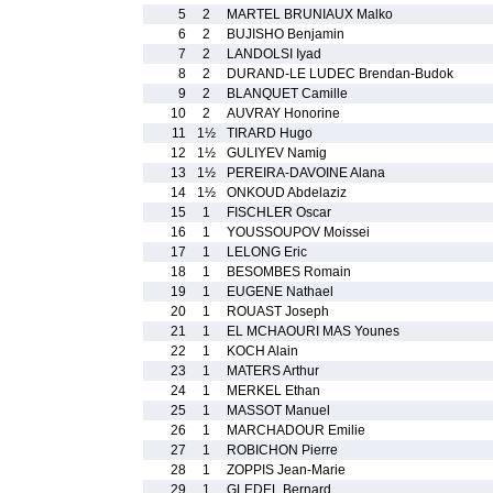
5
2
MARTEL BRUNIAUX Malko
6
2
BUJISHO Benjamin
7
2
LANDOLSI Iyad
8
2
DURAND-LE LUDEC Brendan-Budok
9
2
BLANQUET Camille
10
2
AUVRAY Honorine
11
1½
TIRARD Hugo
12
1½
GULIYEV Namig
13
1½
PEREIRA-DAVOINE Alana
14
1½
ONKOUD Abdelaziz
15
1
FISCHLER Oscar
16
1
YOUSSOUPOV Moissei
17
1
LELONG Eric
18
1
BESOMBES Romain
19
1
EUGENE Nathael
20
1
ROUAST Joseph
21
1
EL MCHAOURI MAS Younes
22
1
KOCH Alain
23
1
MATERS Arthur
24
1
MERKEL Ethan
25
1
MASSOT Manuel
26
1
MARCHADOUR Emilie
27
1
ROBICHON Pierre
28
1
ZOPPIS Jean-Marie
29
1
GLEDEL Bernard