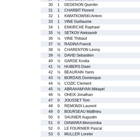
30
1
DEDENON Quentin
31
1
CHARBIT Florent
32
1
KWIATKOWSKI Antoni
33
1
VINE Guillaume
34
1
ENKIRCHE Raphael
35
½
SETKOV Aleksandr
36
½
VINE Thibaut
37
½
RADINA Franck
38
½
CHARENTON Lenny
39
½
DAVID Sebastien
40
½
GARDE Kostia
41
½
HUBERS Daan
42
½
BEAURAIN Yanis
43
½
BORDAIS Dominique
44
½
COZIC Clement
45
½
ABRAHAMYAN Mikayel
46
½
OHEIX Jonathan
47
0
JOUSSET Tom
48
0
REMONDI Laurent
49
0
BOURSEAU Matthieu
50
0
SAUNIER Augustin
51
0
DIAWARA Monzomba
52
0
LE FOURNIER Pascal
53
0
MULLER Lorelei