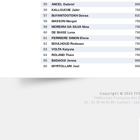
55
ANCEL Gabriel
99
56
KALLOUCHE Jabir
79
57
BUYANTOGTOKH Davaa
83
58
MASSON Margot
79
59
MOREIRA DA SILVA Nina
79
60
DE BIASE Lena
79
61
PERRIERE SIMON Elena
79
62
BOULHOUD Redouan
79
63
VOLTA Kalysta
99
64
ROLAND Thais
79
65
BADAOUI Jenna
99
66
MYRTOLLARI Joel
99
Copyright © 2015 FFE
Fédération Française des 
tél :
01 39 44 65 80
| contact :
con