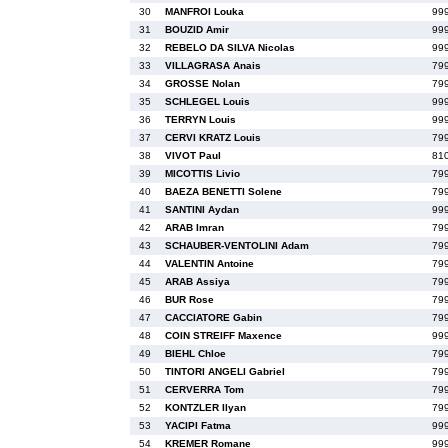
30
MANFROI Louka
99
31
BOUZID Amir
99
32
REBELO DA SILVA Nicolas
99
33
VILLAGRASA Anais
79
34
GROSSE Nolan
79
35
SCHLEGEL Louis
99
36
TERRYN Louis
99
37
CERVI KRATZ Louis
79
38
VIVOT Paul
81
39
MICOTTIS Livio
79
40
BAEZA BENETTI Solene
79
41
SANTINI Aydan
99
42
ARAB Imran
79
43
SCHAUBER-VENTOLINI Adam
79
44
VALENTIN Antoine
79
45
ARAB Assiya
79
46
BUR Rose
79
47
CACCIATORE Gabin
79
48
COIN STREIFF Maxence
99
49
BIEHL Chloe
79
50
TINTORI ANGELI Gabriel
79
51
CERVERRA Tom
79
52
KONTZLER Ilyan
79
53
YACIPI Fatma
99
54
KREMER Romane
99