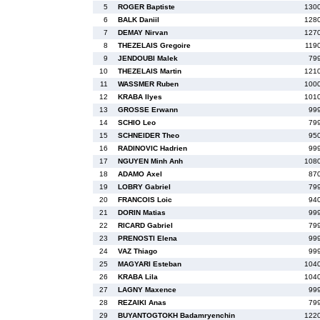
5
ROGER Baptiste
130
6
BALK Daniil
128
7
DEMAY Nirvan
127
8
THEZELAIS Gregoire
119
9
JENDOUBI Malek
79
10
THEZELAIS Martin
121
11
WASSMER Ruben
100
12
KRABA Ilyes
101
13
GROSSE Erwann
99
14
SCHIO Leo
79
15
SCHNEIDER Theo
95
16
RADINOVIC Hadrien
99
17
NGUYEN Minh Anh
108
18
ADAMO Axel
87
19
LOBRY Gabriel
79
20
FRANCOIS Loic
94
21
DORIN Matias
99
22
RICARD Gabriel
79
23
PRENOSTI Elena
99
24
VAZ Thiago
99
25
MAGYARI Esteban
104
26
KRABA Lila
104
27
LAGNY Maxence
99
28
REZAIKI Anas
79
29
BUYANTOGTOKH Badamryenchin
122