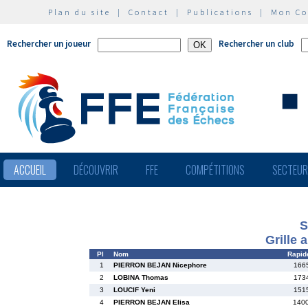
Plan du site
|
Contact
|
Publications
|
Mon C
Rechercher un joueur
Rechercher un club
ACCUEIL
DÉCOUVRIR
FFE
COMPÉTITIONS
SECTEU
S
Grille 
Pl
Nom
Rapid
1
PIERRON BEJAN Nicephore
166
2
LOBINA Thomas
173
3
LOUCIF Yeni
151
4
PIERRON BEJAN Elisa
140