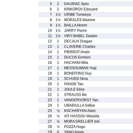
5
2
DAURIAC Ilyes
6
2
KRIKOROV Edouard
7
1½
URIBE Tunweya
8
1½
MORALES Maxime
9
1½
BAILLA Akrem
10
1½
JARRY Pierre
11
1½
VIRY-BABEL Gaston
12
1
DECAUX Dragan
13
1
CLAVERIE Charles
14
1
PIERROT Anais
15
1
DUCOS Ermioni
16
1
HACHANI Mila
17
1
MESSOUMIAN Yogi
18
1
BONEFONS Guy
19
1
SCHVED Nina
20
1
FANISE Tao
21
1
JOULE Elise
22
1
STRAUSS Ilie
23
1
VANDERVORST Yan
24
1
UBAIDULLA Safiya
25
½
KOCHARYAN Alain
26
½
AIT HASSOU Wassila
27
½
MORA GRELLIER Izei
28
½
POZZA Hugo
29
0
YANG Adam