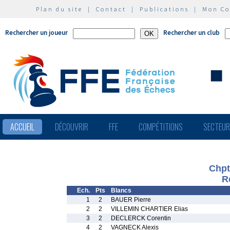
Plan du site
|
Contact
|
Publications
|
Mon C
Rechercher un joueur
Rechercher un club
ACCUEIL
DÉCOUVRIR
FFE
COMPÉTITIONS
SECTEU
Chpt
R
Ech.
Pts
Blancs
1
2
BAUER Pierre
2
2
VILLEMIN CHARTIER Elias
3
2
DECLERCK Corentin
4
2
VAGNECK Alexis