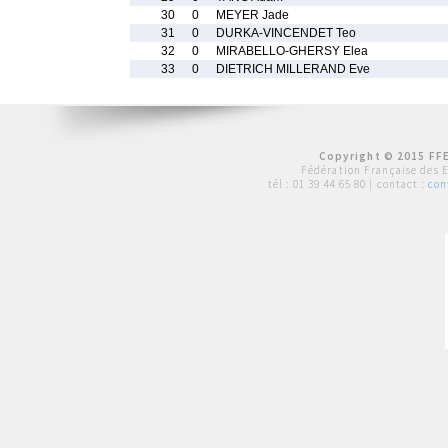
30
0
MEYER Jade
31
0
DURKA-VINCENDET Teo
32
0
MIRABELLO-GHERSY Elea
33
0
DIETRICH MILLERAND Eve
Copyright © 2015 FFE
Fédération Française des 
tél :
01 39 44 65 80
| contact :
con