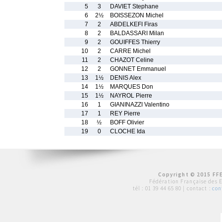
5
3
DAVIET Stephane
6
2½
BOISSEZON Michel
7
2
ABDELKEFI Firas
8
2
BALDASSARI Milan
9
2
GOUIFFES Thierry
10
2
CARRE Michel
11
2
CHAZOT Celine
12
2
GONNET Emmanuel
13
1½
DENIS Alex
14
1½
MARQUES Don
15
1½
NAYROL Pierre
16
1
GIANINAZZI Valentino
17
1
REY Pierre
18
½
BOFF Olivier
19
0
CLOCHE Ida
Copyright © 2015 FFE
Fédération Française des 
tél :
01 39 44 65 80
| contact :
con