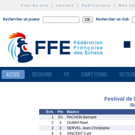
Plan du site
|
Contact
|
Publications
|
Mon C
Rechercher un joueur
Rechercher un club
ACCUEIL
DÉCOUVRIR
FFE
COMPÉTITIONS
SECTEU
Festival de
R
Ech.
Pts
Blancs
1
3½
PACHON Bernard
2
3
OUBIHI Nael
3
3
SERVEL Jean-Christophe
4
3
VINCENT Cyril