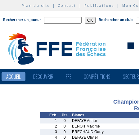
Plan du site
|
Contact
|
Publications
|
Mon C
Rechercher un joueur
Rechercher un club
ACCUEIL
DÉCOUVRIR
FFE
COMPÉTITIONS
SECTEU
Champion
R
Ech.
Pts
Blancs
1
0
DEFAYE Arthur
2
0
BENOIT Maxime
3
0
BRECHAUD Garry
4
0
DEFAYE Olivier