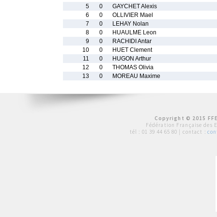
5
0
GAYCHET Alexis
6
0
OLLIVIER Mael
7
0
LEHAY Nolan
8
0
HUAULME Leon
9
0
RACHIDI Antar
10
0
HUET Clement
11
0
HUGON Arthur
12
0
THOMAS Olivia
13
0
MOREAU Maxime
Copyright © 2015 FFE
Fédération Française des 
tél :
01 39 44 65 80
| contact :
con