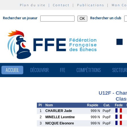
Plan du site
|
Contact
|
Publications
|
Mon C
Rechercher un joueur
Rechercher un club
ACCUEIL
DÉCOUVRIR
FFE
COMPÉTITIONS
SECTEU
U12F - Cha
Clas
Pl
Nom
Rapide
Cat.
Fede
1
CHARLIER Jade
999 N
PupF
2
MINELLE Leontine
999 N
PupF
3
NICQUE Eleonore
999 N
PupF