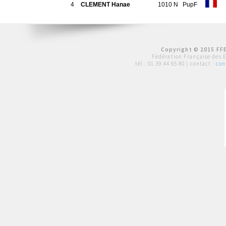
4
CLEMENT Hanae
1010 N
PupF
Copyright © 2015 FFE
Fédération Française des 
tél :
01 39 44 65 80
| contact :
con