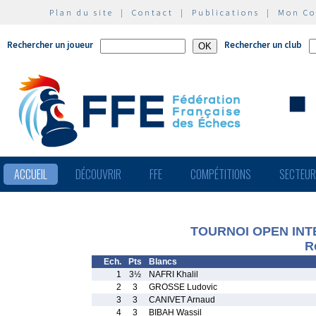
Plan du site
|
Contact
|
Publications
|
Mon C
Rechercher un joueur
Rechercher un club
ACCUEIL
DÉCOUVRIR
FFE
COMPÉTITIONS
SECTEU
TOURNOI OPEN INT
R
Ech.
Pts
Blancs
1
3½
NAFRI Khalil
2
3
GROSSE Ludovic
3
3
CANIVET Arnaud
4
3
BIBAH Wassil