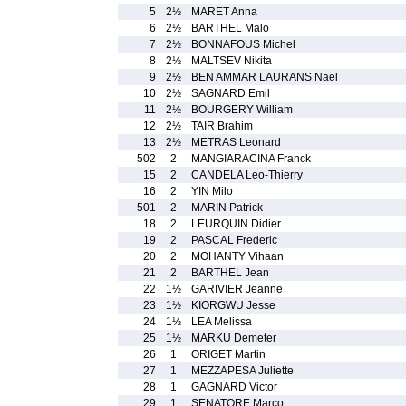
5
2½
MARET Anna
6
2½
BARTHEL Malo
7
2½
BONNAFOUS Michel
8
2½
MALTSEV Nikita
9
2½
BEN AMMAR LAURANS Nael
10
2½
SAGNARD Emil
11
2½
BOURGERY William
12
2½
TAIR Brahim
13
2½
METRAS Leonard
502
2
MANGIARACINA Franck
15
2
CANDELA Leo-Thierry
16
2
YIN Milo
501
2
MARIN Patrick
18
2
LEURQUIN Didier
19
2
PASCAL Frederic
20
2
MOHANTY Vihaan
21
2
BARTHEL Jean
22
1½
GARIVIER Jeanne
23
1½
KIORGWU Jesse
24
1½
LEA Melissa
25
1½
MARKU Demeter
26
1
ORIGET Martin
27
1
MEZZAPESA Juliette
28
1
GAGNARD Victor
29
1
SENATORE Marco