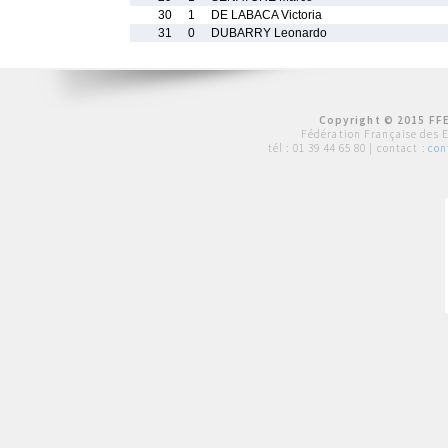
30
1
DE LABACA Victoria
31
0
DUBARRY Leonardo
Copyright © 2015 FFE
Fédération Française des 
tél :
01 39 44 65 80
| contact :
con