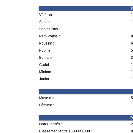
R
Vétéran :
1
Senior :
1
Senior Plus :
1
Petit-Poussin :
8
Poussin :
6
Pupille :
5
Benjamin :
3
Cadet :
1
Minime :
1
Junior :
1
Masculin :
5
Féminin :
1
R
Non Classés :
2
Classement entre 1600 et 1800 :
9