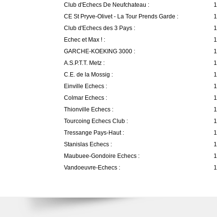
Club d'Echecs De Neufchateau :
1
CE St Pryve-Olivet - La Tour Prends Garde :
1
Club d'Echecs des 3 Pays :
1
Echec et Max ! :
1
GARCHE-KOEKING 3000 :
1
A.S.P.T.T. Metz :
1
C.E. de la Mossig :
1
Einville Echecs :
1
Colmar Echecs :
1
Thionville Echecs :
1
Tourcoing Echecs Club :
1
Tressange Pays-Haut :
1
Stanislas Echecs :
1
Maubuee-Gondoire Echecs :
1
Vandoeuvre-Echecs :
1