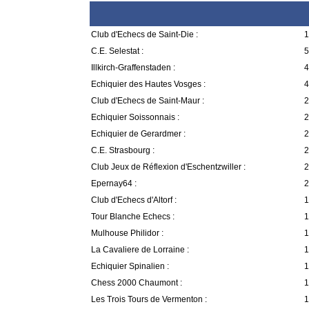
Club d'Echecs de Saint-Die :
1
C.E. Selestat :
5
Illkirch-Graffenstaden :
4
Echiquier des Hautes Vosges :
4
Club d'Echecs de Saint-Maur :
2
Echiquier Soissonnais :
2
Echiquier de Gerardmer :
2
C.E. Strasbourg :
2
Club Jeux de Réflexion d'Eschentzwiller :
2
Epernay64 :
2
Club d'Echecs d'Altorf :
1
Tour Blanche Echecs :
1
Mulhouse Philidor :
1
La Cavaliere de Lorraine :
1
Echiquier Spinalien :
1
Chess 2000 Chaumont :
1
Les Trois Tours de Vermenton :
1