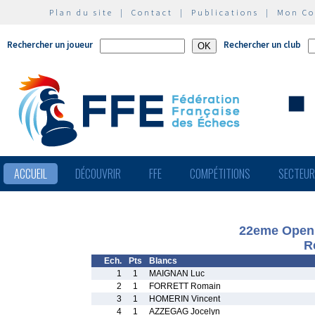
Plan du site
|
Contact
|
Publications
|
Mon C
Rechercher un joueur
Rechercher un club
ACCUEIL
DÉCOUVRIR
FFE
COMPÉTITIONS
SECTEU
22eme Open 
R
Ech.
Pts
Blancs
1
1
MAIGNAN Luc
2
1
FORRETT Romain
3
1
HOMERIN Vincent
4
1
AZZEGAG Jocelyn