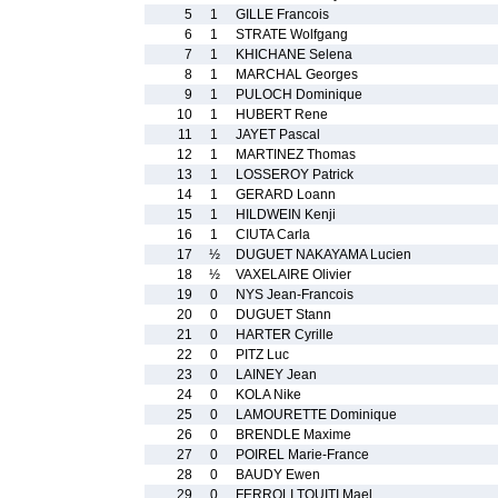
5
1
GILLE Francois
6
1
STRATE Wolfgang
7
1
KHICHANE Selena
8
1
MARCHAL Georges
9
1
PULOCH Dominique
10
1
HUBERT Rene
11
1
JAYET Pascal
12
1
MARTINEZ Thomas
13
1
LOSSEROY Patrick
14
1
GERARD Loann
15
1
HILDWEIN Kenji
16
1
CIUTA Carla
17
½
DUGUET NAKAYAMA Lucien
18
½
VAXELAIRE Olivier
19
0
NYS Jean-Francois
20
0
DUGUET Stann
21
0
HARTER Cyrille
22
0
PITZ Luc
23
0
LAINEY Jean
24
0
KOLA Nike
25
0
LAMOURETTE Dominique
26
0
BRENDLE Maxime
27
0
POIREL Marie-France
28
0
BAUDY Ewen
29
0
FERROLI TOUITI Mael