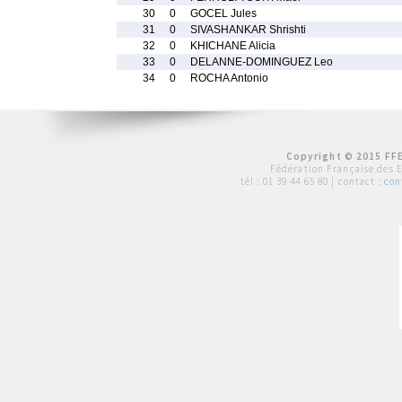
30
0
GOCEL Jules
31
0
SIVASHANKAR Shrishti
32
0
KHICHANE Alicia
33
0
DELANNE-DOMINGUEZ Leo
34
0
ROCHA Antonio
Copyright © 2015 FFE
Fédération Française des 
tél :
01 39 44 65 80
| contact :
con