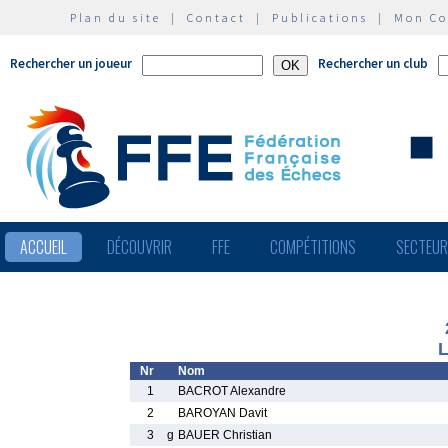
Plan du site
|
Contact
|
Publications
|
Mon C
Rechercher un joueur
Rechercher un club
ACCUEIL
DÉCOUVRIR
FFE
COMPÉTITIONS
SECTEU
L
Nr
Nom
1
BACROT Alexandre
2
BAROYAN Davit
3
g
BAUER Christian