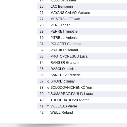
24
KOLB Sebastien
25
LAC Benjamin
26
MAYANS CALVO Mariano
27
MESTRALLET Ivan
28
PERE Adrien
29
PERRET Timothe
30
PITRELLI Antonio
31
POLAERT Clarence
32
PRADIER Roland
33
PROTOPOPESCU Luca
34
RANGER Graham
35
RASOLO Loick
36
SANCHEZ Frederic
37
g
SHOKER Samy
38
g
SOLODOVNICHENKO Yuri
39
ff
SUMARRIVA PAULIN Laura
40
THOREUX-JOSSO Aaron
41
m
VILLEGAS Pierre
42
f
WEILL Roland