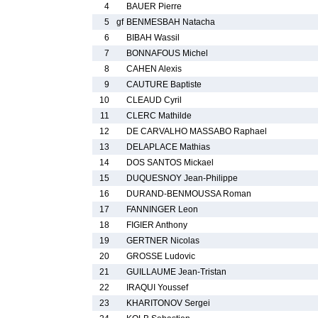
4
BAUER Pierre
5
gf
BENMESBAH Natacha
6
BIBAH Wassil
7
BONNAFOUS Michel
8
CAHEN Alexis
9
CAUTURE Baptiste
10
CLEAUD Cyril
11
CLERC Mathilde
12
DE CARVALHO MASSABO Raphael
13
DELAPLACE Mathias
14
DOS SANTOS Mickael
15
DUQUESNOY Jean-Philippe
16
DURAND-BENMOUSSA Roman
17
FANNINGER Leon
18
FIGIER Anthony
19
GERTNER Nicolas
20
GROSSE Ludovic
21
GUILLAUME Jean-Tristan
22
IRAQUI Youssef
23
KHARITONOV Sergei