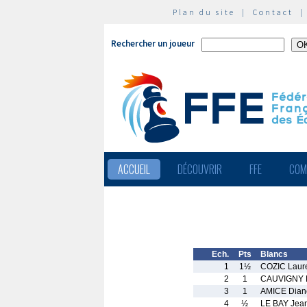
Plan du site
|
Contact
Rechercher un joueur
ACCUEIL
DÉCOUVRIR
FFE
COM
Ech.
Pts
Blancs
1
1½
COZIC Laur
2
1
CAUVIGNY 
3
1
AMICE Dian
4
½
LE BAY Jea