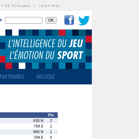
rs de Groupes
|
Imprimer
te
PARTENAIRES
BOUTIQUE
Pts
930 N
2
799 E
1
890 N
1
799 E
0