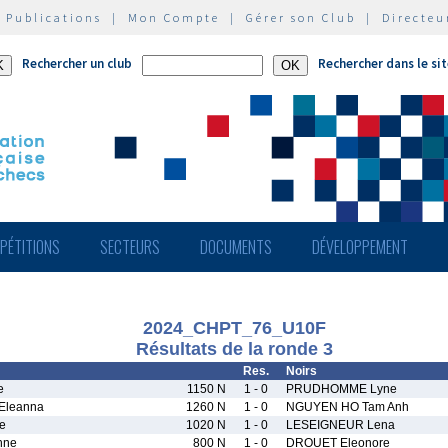
|
Publications
|
Mon Compte
|
Gérer son Club
|
Directeu
Rechercher un club
Rechercher dans le si
PÉTITIONS
SECTEURS
DOCUMENTS
DÉVELOPPEMENT
2024_CHPT_76_U10F
Résultats de la ronde 3
Res.
Noirs
e
1150 N
1 - 0
PRUDHOMME Lyne
Eleanna
1260 N
1 - 0
NGUYEN HO Tam Anh
e
1020 N
1 - 0
LESEIGNEUR Lena
nne
800 N
1 - 0
DROUET Eleonore