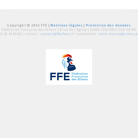
Copyright © 2015 FFE |
Mentions légales
|
Protection des données
Fédération Française des Echecs |
6 rue de l'Eglise | 92600 ASNIERES SUR SEINE
01 39 44 65 80
| contact :
contact@ffechecs.fr
| webmestre :
erick.mouret@echecs.as