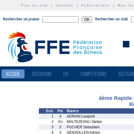
Plan du site
|
Contact
|
Publications
|
Mon C
Rechercher un joueur
Rechercher un club
ACCUEIL
DÉCOUVRIR
FFE
COMPÉTITIONS
SECTEU
4ème Rapide d
R
Ech.
Pts
Blancs
1
4
ADRIAN Leopold
2
3½
MALTEZEANU Stefan
3
3
PUCHER Sebastien
4
3
GENSOLLEN Adrien