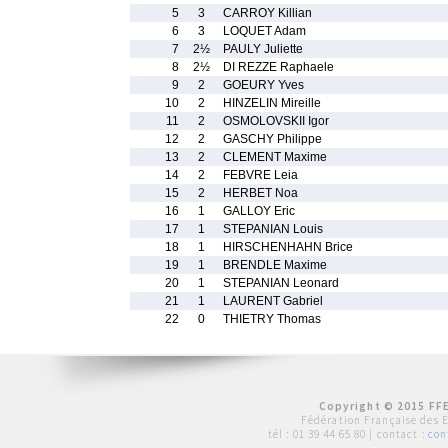
5
3
CARROY Killian
6
3
LOQUET Adam
7
2½
PAULY Juliette
8
2½
DI REZZE Raphaele
9
2
GOEURY Yves
10
2
HINZELIN Mireille
11
2
OSMOLOVSKII Igor
12
2
GASCHY Philippe
13
2
CLEMENT Maxime
14
2
FEBVRE Leia
15
2
HERBET Noa
16
1
GALLOY Eric
17
1
STEPANIAN Louis
18
1
HIRSCHENHAHN Brice
19
1
BRENDLE Maxime
20
1
STEPANIAN Leonard
21
1
LAURENT Gabriel
22
0
THIETRY Thomas
Copyright © 2015 FFE
Fédération Française des 
tél :
01 39 44 65 80
| contact :
con