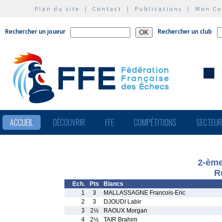
Plan du site
|
Contact
|
Publications
|
Mon C
Rechercher un joueur
Rechercher un club
ACCUEIL
DÉCOUVRIR
FFE
COMPÉTITIONS
SECTEU
2-èm
R
Ech.
Pts
Blancs
1
3
MALLASSAGNE Francois-Eric
2
3
DJOUDI Labir
3
2½
RAOUX Morgan
4
2½
TAIR Brahim