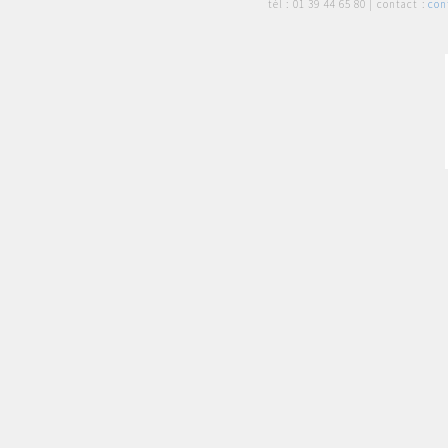
tél :
01 39 44 65 80
| contact :
con