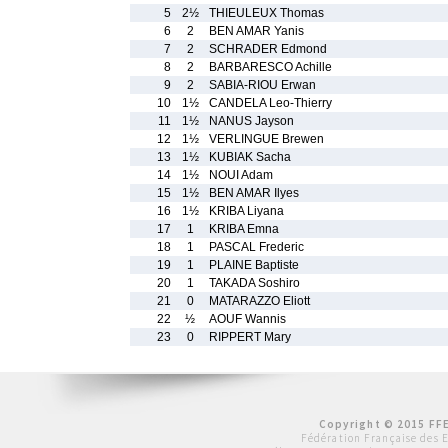
5
2½
THIEULEUX Thomas
6
2
BEN AMAR Yanis
7
2
SCHRADER Edmond
8
2
BARBARESCO Achille
9
2
SABIA-RIOU Erwan
10
1½
CANDELA Leo-Thierry
11
1½
NANUS Jayson
12
1½
VERLINGUE Brewen
13
1½
KUBIAK Sacha
14
1½
NOUI Adam
15
1½
BEN AMAR Ilyes
16
1½
KRIBA Liyana
17
1
KRIBA Emna
18
1
PASCAL Frederic
19
1
PLAINE Baptiste
20
1
TAKADA Soshiro
21
0
MATARAZZO Eliott
22
½
AOUF Wannis
23
0
RIPPERT Mary
Copyright © 2015 FFE
Fédération Française des 