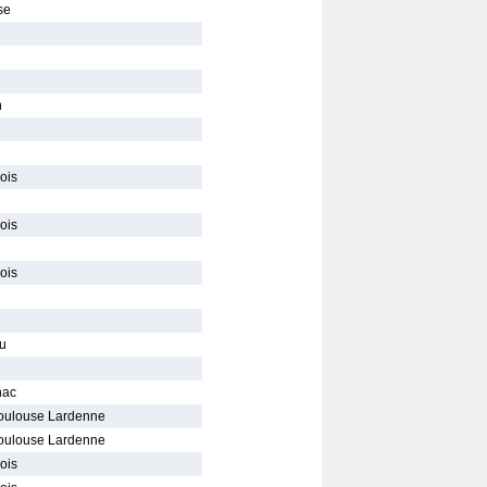
se
n
ois
ois
ois
au
nac
oulouse Lardenne
oulouse Lardenne
ois