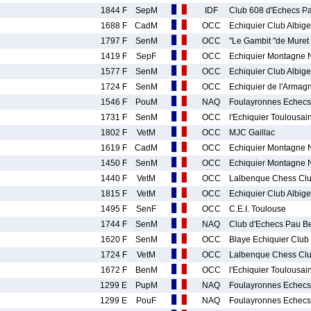
1844 F
SepM
IDF
Club 608 d'Echecs Pa
1688 F
CadM
OCC
Echiquier Club Albige
1797 F
SenM
OCC
"Le Gambit "de Muret
1419 F
SepF
OCC
Echiquier Montagne 
e
1577 F
SenM
OCC
Echiquier Club Albige
1724 F
SenM
OCC
Echiquier de l'Armag
1546 F
PouM
NAQ
Foulayronnes Echecs
1731 F
SenM
OCC
l'Echiquier Toulousai
1802 F
VetM
OCC
MJC Gaillac
1619 F
CadM
OCC
Echiquier Montagne 
1450 F
SenM
OCC
Echiquier Montagne 
1440 F
VetM
OCC
Lalbenque Chess Cl
1815 F
VetM
OCC
Echiquier Club Albige
1495 F
SenF
OCC
C.E.I. Toulouse
1744 F
SenM
NAQ
Club d'Echecs Pau Be
1620 F
SenM
OCC
Blaye Echiquier Club
1724 F
VetM
OCC
Lalbenque Chess Cl
1672 F
BenM
OCC
l'Echiquier Toulousai
1299 E
PupM
NAQ
Foulayronnes Echecs
1299 E
PouF
NAQ
Foulayronnes Echecs