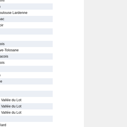
ois
n
oulouse Lardenne
nac
oir
ois
uve-Tolosane
lacois
ois
n
ce
 Vallée du Lot
 Vallée du Lot
 Vallée du Lot
llard