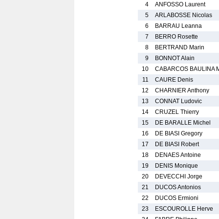
4
ANFOSSO Laurent
5
ARLABOSSE Nicolas
6
BARRAU Leanna
7
BERRO Rosette
8
BERTRAND Marin
9
BONNOT Alain
10
CABARCOS BAULINA M
11
CAURE Denis
12
CHARNIER Anthony
13
CONNAT Ludovic
14
CRUZEL Thierry
15
DE BARALLE Michel
16
DE BIASI Gregory
17
DE BIASI Robert
18
DENAES Antoine
19
DENIS Monique
20
DEVECCHI Jorge
21
DUCOS Antonios
22
DUCOS Ermioni
23
ESCOUROLLE Herve