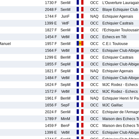
1730 F
SenM
OCC
L'Ouverture Lauragai
2048 F
SenM
OCC
Blaye Echiquier Club
1744 F
JunF
NAQ
Echiquier Agenais
1399 E
VetF
OCC
Echiquier Castrais
1827 F
SenM
OCC
l'Echiquier Toulousai
1454 F
VetM
OCC
Echecs en Têt
anuel
1957 F
SenM
OCC
C.E.I. Toulouse
1564 F
VetM
OCC
Echiquier Club Albige
1299 E
BenM
OCC
Echiquier Castrais
1855 F
SepM
OCC
Echiquier Club Albige
1821 F
SepM
NAQ
Echiquier Agenais
1484 F
VetM
OCC
Echiquier Club Albige
1624 F
SepM
OCC
MJC Rodez - Echecs
1572 F
VetM
OCC
MJC Rodez - Echecs
1961 F
BenM
NAQ
Echiquier Henri IV P
1656 F
SepF
OCC
MJC Gaillac
2024 F
SenM
OCC
Echiquier de l'Armag
1789 F
MinM
OCC
Maison des Echecs T
1459 F
BenF
OCC
Maison des Echecs T
1399 E
VetM
OCC
Echiquier Club Albige