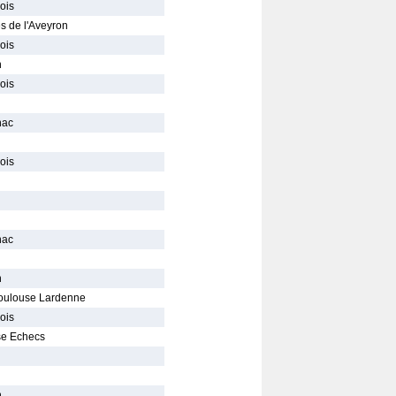
ois
s de l'Aveyron
ois
n
ois
nac
ois
nac
n
oulouse Lardenne
ois
se Echecs
n