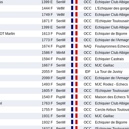
ss
1399 E
SenM
OCC
Echiquier Club Albige
1444 F
VetM
OCC
L'Echiquier des gorge
1749 F
VetM
OCC
Echiquier Club Albige
1871 F
SenM
OCC
l'Echiquier Toulousai
1399 E
SenM
OCC
Echiquier Club Albige
T Martin
1613 F
PouM
OCC
Echiquier de Bigorre
1773 F
SenM
OCC
Echiquier de l'Armag
1674 F
PupM
NAQ
Foulayronnes Echecs
1586 F
MinM
OCC
Echiquier Club Albige
1594 F
PouM
OCC
Echiquier Castrais
1667 F
SenM
OCC
MJC Gaillac
2055 F
SenM
IDF
La Tour de Juvisy
2099 F
SepM
OCC
Echiquier de l'Armag
1493 F
SepM
OCC
MJC Rodez - Echecs
1605 F
BenM
OCC
l'Echiquier Toulousai
1540 F
PupM
OCC
Maison des Echecs T
el
1763 F
SepM
OCC
Echiquier Club Albige
1755 F
SenM
OCC
Cercle Airbus Toulou
1931 F
SenM
OCC
MJC Gaillac
1932 F
SenM
OCC
Echiquier de Bigorre
1637 F
BenM
OCC
l'Echiquier Toulousai