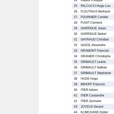
24
FABRE Philippe
25
FALCUCCI Hugo Lou
26
FLEUTIAUX Bertrand
27
FOURNIER Camille
28
FUGIT Clement
29
GARRIGUE Julian
30
GARRIGUE Mahel
31
GAYRAUD Christian
32
GAZOL Alexandre
33
GRAMONT Francois
34
GRANIER Christophe
35
GRIMAULT Leane
36
GRIMAULT Nathan
37
GRIMAULT Stephanie
38
HUDE Hugo
39
IMHOFF Francois
40
ITIER Adrien
41
ITIER Cassandre
42
ITIER Zacharie
43
JOYEUX Gerard
44
KLIMCHAND Didier