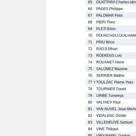
65
OUATTARA Charles-Idri
66
PAGES Philippe
67
PALOMAR Felix
68
PIERI Theo
69
PLETI Elion
70
POUNCHOU-GUILHAMO
71
PRIU Brice
72
RADJI Ethan
73
ROEKENS Loic
74
ROUANET Henri
75
SALOMEZ Maxime
76
SERRIER Mathis
77
f
TOULZAC Pierre-Yves
78
TOURNIER David
79
URIBE Tunweya
80
VALYAEV Paul
81
VAN NUVEL Jean-Mich
82
VIDALENC Dimitri
83
VILLENEUVE Samuel
84
VINE Thibaut
85
VIRY-BABEL Gaston