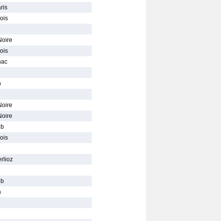
ris
ois
Noire
ois
nac
n
Noire
Noire
ub
ois
rlioz
ub
n