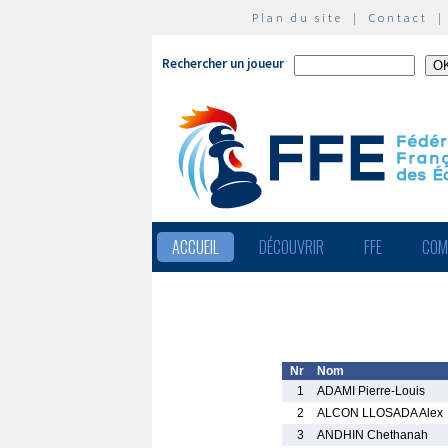
Plan du site
|
Contact
Rechercher un joueur
ACCUEIL
DÉCOUVRIR
FFE
COM
Nr
Nom
1
ADAMI Pierre-Louis
2
ALCON LLOSADA Alex
3
ANDHIN Chethanah