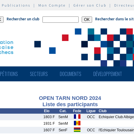
|
Publications
|
Mon Compte
|
Gérer son Club
|
Directeu
Rechercher un club
Rechercher dans le si
PÉTITIONS
SECTEURS
DOCUMENTS
DÉVELOPPEMENT
OPEN TARN NORD 2024
Liste des participants
Elo
Cat.
Fede
Ligue
Club
1803 F
SenM
OCC
Echiquier Club Albige
1931 F
SenM
1607 F
SenF
OCC
l'Echiquier Toulousai