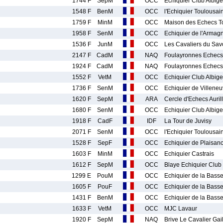
1744 F
SepM
OCC
Echiquier Club Albige
1548 F
BenM
OCC
l'Echiquier Toulousai
1759 F
MinM
OCC
Maison des Echecs T
1958 F
SenM
OCC
Echiquier de l'Armag
1536 F
JunM
OCC
Les Cavaliers du Sav
2147 F
CadM
NAQ
Foulayronnes Echecs
1924 F
CadM
NAQ
Foulayronnes Echecs
1552 F
VetM
OCC
Echiquier Club Albige
1736 F
SenM
OCC
Echiquier de Villene
1620 F
SepM
ARA
Cercle d'Echecs Auril
1680 F
SenM
OCC
Echiquier Club Albige
1918 F
CadF
IDF
La Tour de Juvisy
2071 F
SenM
OCC
l'Echiquier Toulousai
1528 F
SepF
OCC
Echiquier de Plaisan
1603 F
MinM
OCC
Echiquier Castrais
1612 F
SepM
OCC
Blaye Echiquier Club
1299 E
PouM
OCC
Echiquier de la Basse
1605 F
PouF
OCC
Echiquier de la Basse
1431 F
BenM
OCC
Echiquier de la Basse
1633 F
VetM
OCC
MJC Lavaur
1920 F
SepM
NAQ
Brive Le Cavalier Gai