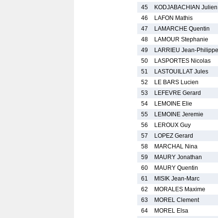
45
KODJABACHIAN Julien
46
LAFON Mathis
47
LAMARCHE Quentin
48
LAMOUR Stephanie
49
LARRIEU Jean-Philipp
50
LASPORTES Nicolas
51
LASTOUILLAT Jules
52
LE BARS Lucien
53
LEFEVRE Gerard
54
LEMOINE Elie
55
LEMOINE Jeremie
56
LEROUX Guy
57
LOPEZ Gerard
58
MARCHAL Nina
59
MAURY Jonathan
60
MAURY Quentin
61
MISIK Jean-Marc
62
MORALES Maxime
63
MOREL Clement
64
MOREL Elsa