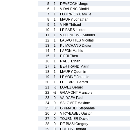
5
1
DEVECCHI Jorge
6
1
VIDALENC Dimitri
7
1
FOURNIER Camille
8
1
MAURY Jonathan
9
1
VINE Thibaut
10
1
LE BARS Lucien
11
1
VILLENEUVE Samuel
12
1
LASPORTES Nicolas
13
1
KLIMCHAND Didier
14
1
LAFON Mathis
15
1
PIERI Theo
16
1
RADJI Ethan
17
1
BERTRAND Marin
18
1
MAURY Quentin
19
1
LEMOINE Jeremie
20
1
LEFEVRE Gerard
21
½
LOPEZ Gerard
22
½
GRAMONT Francois
23
0
VALYAEV Paul
24
0
SALOMEZ Maxime
25
0
GRIMAULT Stephanie
26
0
VIRY-BABEL Gaston
27
0
TOURNIER David
28
0
DE BIASI Gregory
29
0
DUCOS Ermioni