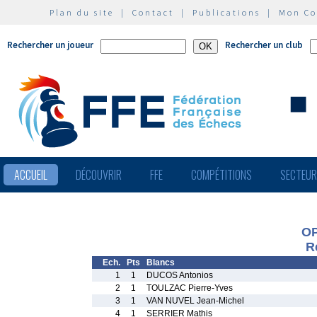
Plan du site
|
Contact
|
Publications
|
Mon C
Rechercher un joueur
Rechercher un club
ACCUEIL
DÉCOUVRIR
FFE
COMPÉTITIONS
SECTEU
OP
R
Ech.
Pts
Blancs
1
1
DUCOS Antonios
2
1
TOULZAC Pierre-Yves
3
1
VAN NUVEL Jean-Michel
4
1
SERRIER Mathis