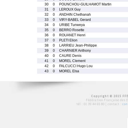
30
0
POUNCHOU-GUILHAMOT Martin
31
0
LEROUX Guy
32
0
ANDHIN Chethanah
33
0
VIRY-BABEL Gerard
34
0
URIBE Tunweya
35
0
BERRO Rosette
36
0
ROUANET Henri
37
0
PLETI Elion
38
0
LARRIEU Jean-Philippe
39
0
CHARNIER Anthony
40
0
CAURE Denis
41
0
MOREL Clement
42
0
FALCUCCI Hugo Lou
43
0
MOREL Elsa
Copyright © 2015 FFE
Fédération Française des 
tél :
01 39 44 65 80
| contact :
con