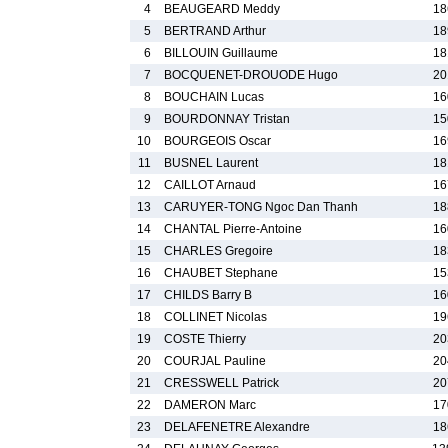
4
BEAUGEARD Meddy
18
5
BERTRAND Arthur
18
6
BILLOUIN Guillaume
18
7
BOCQUENET-DROUODE Hugo
20
8
BOUCHAIN Lucas
16
9
BOURDONNAY Tristan
15
10
BOURGEOIS Oscar
16
11
BUSNEL Laurent
18
12
CAILLOT Arnaud
16
13
CARUYER-TONG Ngoc Dan Thanh
18
14
CHANTAL Pierre-Antoine
16
15
CHARLES Gregoire
18
16
CHAUBET Stephane
15
17
CHILDS Barry B
16
18
COLLINET Nicolas
19
19
COSTE Thierry
20
20
COURJAL Pauline
20
21
CRESSWELL Patrick
20
22
DAMERON Marc
17
23
DELAFENETRE Alexandre
18