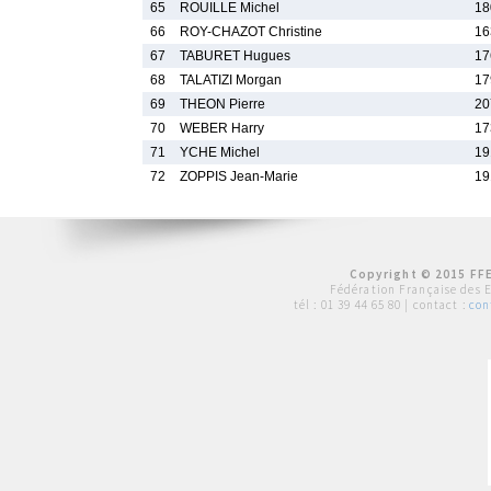
65
ROUILLE Michel
18
66
ROY-CHAZOT Christine
16
67
TABURET Hugues
17
68
TALATIZI Morgan
17
69
THEON Pierre
20
70
WEBER Harry
17
71
YCHE Michel
19
72
ZOPPIS Jean-Marie
19
Copyright © 2015 FFE
Fédération Française des 
tél :
01 39 44 65 80
| contact :
con