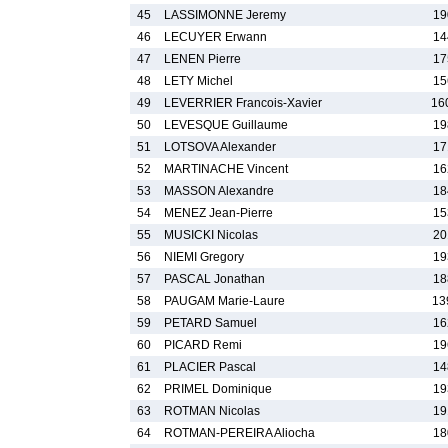
45
LASSIMONNE Jeremy
19
46
LECUYER Erwann
14
47
LENEN Pierre
17
48
LETY Michel
15
49
LEVERRIER Francois-Xavier
16
50
LEVESQUE Guillaume
19
51
LOTSOVA Alexander
17
52
MARTINACHE Vincent
16
53
MASSON Alexandre
18
54
MENEZ Jean-Pierre
15
55
MUSICKI Nicolas
20
56
NIEMI Gregory
19
57
PASCAL Jonathan
18
58
PAUGAM Marie-Laure
13
59
PETARD Samuel
16
60
PICARD Remi
19
61
PLACIER Pascal
14
62
PRIMEL Dominique
19
63
ROTMAN Nicolas
19
64
ROTMAN-PEREIRA Aliocha
18