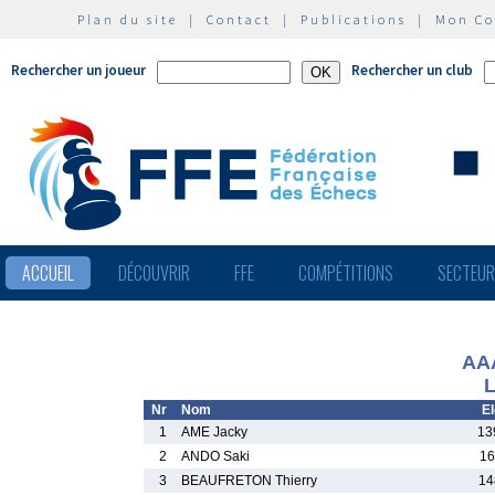
Plan du site
|
Contact
|
Publications
|
Mon C
Rechercher un joueur
Rechercher un club
ACCUEIL
DÉCOUVRIR
FFE
COMPÉTITIONS
SECTEU
AAA
L
Nr
Nom
El
1
AME Jacky
13
2
ANDO Saki
16
3
BEAUFRETON Thierry
14