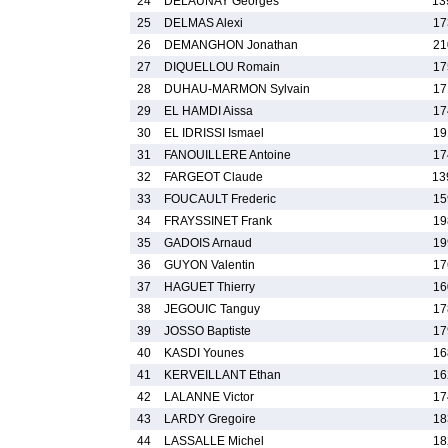
24
DELAUNAY Georges
13
25
DELMAS Alexi
17
26
DEMANGHON Jonathan
21
27
DIQUELLOU Romain
17
28
DUHAU-MARMON Sylvain
17
29
EL HAMDI Aissa
17
30
EL IDRISSI Ismael
19
31
FANOUILLERE Antoine
17
32
FARGEOT Claude
13
33
FOUCAULT Frederic
15
34
FRAYSSINET Frank
19
35
GADOIS Arnaud
19
36
GUYON Valentin
17
37
HAGUET Thierry
16
38
JEGOUIC Tanguy
17
39
JOSSO Baptiste
17
40
KASDI Younes
16
41
KERVEILLANT Ethan
16
42
LALANNE Victor
17
43
LARDY Gregoire
18
44
LASSALLE Michel
18