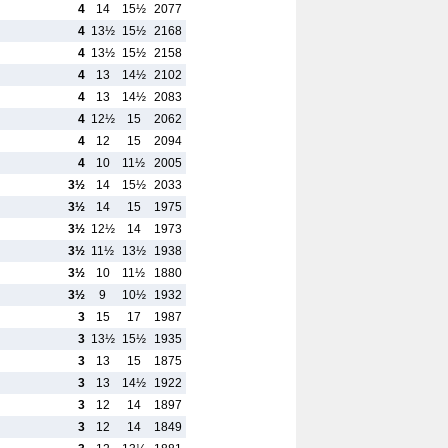
4
14
15½
2077
4
13½
15½
2168
4
13½
15½
2158
4
13
14½
2102
4
13
14½
2083
4
12½
15
2062
4
12
15
2094
4
10
11½
2005
3½
14
15½
2033
3½
14
15
1975
3½
12½
14
1973
3½
11½
13½
1938
3½
10
11½
1880
3½
9
10½
1932
3
15
17
1987
3
13½
15½
1935
3
13
15
1875
3
13
14½
1922
3
12
14
1897
3
12
14
1849