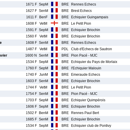
1671 F
SepM
BRE
Rennes Echecs
1627 F
SenM
BRE
Brest Echecs
1611 F
BenF
BRE
Echiquier Guingampais
1608 F
VetM
BRE
Le Petit Pion
1591 F
SepM
BRE
Echiquier Briochin
1560 F
VetM
BRE
Echiquier Briochin
e
1608 F
SenM
BRE
Rennes Echecs
1487 F
VetM
PDL
Club d'Echecs de Sautron
vier
1600 N
SenM
BRE
Pion Pacé - MJC
1534 F
SepM
BRE
Echiquier du Pays de Morlaix
1760 F
SepM
BRE
l'Echiquier Malouin
1740 F
JunM
BRE
Emeraude Echecs
1603 F
SenM
BRE
Echiquier Briochin
1744 F
VetM
BRE
Le Petit Pion
1754 F
SenM
BRE
Pion Pacé - MJC
1703 F
SepM
BRE
Echiquier Quimpérois
1606 F
SepM
BRE
Echiquier Briochin
1502 F
BenM
BRE
Rennes Paul Bert
1685 F
SenM
BRE
Echiquier Briochin
1534 F
SepM
BRE
Echiquier club de Pontivy