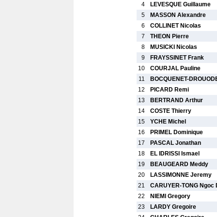
4
LEVESQUE Guillaume
5
MASSON Alexandre
6
COLLINET Nicolas
7
THEON Pierre
8
MUSICKI Nicolas
9
FRAYSSINET Frank
10
COURJAL Pauline
11
BOCQUENET-DROUODE
12
PICARD Remi
13
BERTRAND Arthur
14
COSTE Thierry
15
YCHE Michel
16
PRIMEL Dominique
17
PASCAL Jonathan
18
EL IDRISSI Ismael
19
BEAUGEARD Meddy
20
LASSIMONNE Jeremy
21
CARUYER-TONG Ngoc D
22
NIEMI Gregory
23
LARDY Gregoire