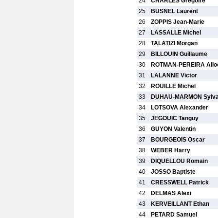
24
CHARLES Gregoire
25
BUSNEL Laurent
26
ZOPPIS Jean-Marie
27
LASSALLE Michel
28
TALATIZI Morgan
29
BILLOUIN Guillaume
30
ROTMAN-PEREIRA Alio
31
LALANNE Victor
32
ROUILLE Michel
33
DUHAU-MARMON Sylva
34
LOTSOVA Alexander
35
JEGOUIC Tanguy
36
GUYON Valentin
37
BOURGEOIS Oscar
38
WEBER Harry
39
DIQUELLOU Romain
40
JOSSO Baptiste
41
CRESSWELL Patrick
42
DELMAS Alexi
43
KERVEILLANT Ethan
44
PETARD Samuel