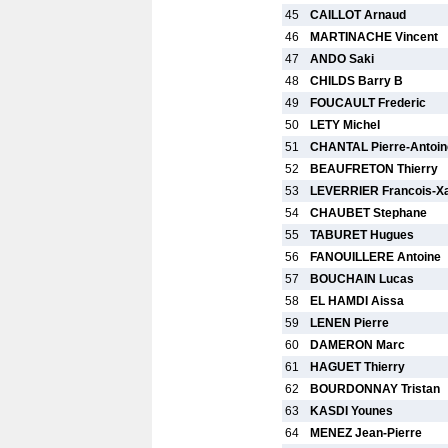
45
CAILLOT Arnaud
46
MARTINACHE Vincent
47
ANDO Saki
48
CHILDS Barry B
49
FOUCAULT Frederic
50
LETY Michel
51
CHANTAL Pierre-Antoin
52
BEAUFRETON Thierry
53
LEVERRIER Francois-Xa
54
CHAUBET Stephane
55
TABURET Hugues
56
FANOUILLERE Antoine
57
BOUCHAIN Lucas
58
EL HAMDI Aissa
59
LENEN Pierre
60
DAMERON Marc
61
HAGUET Thierry
62
BOURDONNAY Tristan
63
KASDI Younes
64
MENEZ Jean-Pierre