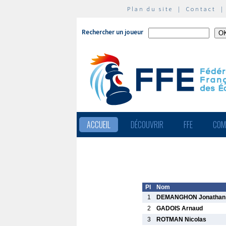
Plan du site
|
Contact
Rechercher un joueur
ACCUEIL
DÉCOUVRIR
FFE
COM
Pl
Nom
1
DEMANGHON Jonathan
2
GADOIS Arnaud
3
ROTMAN Nicolas