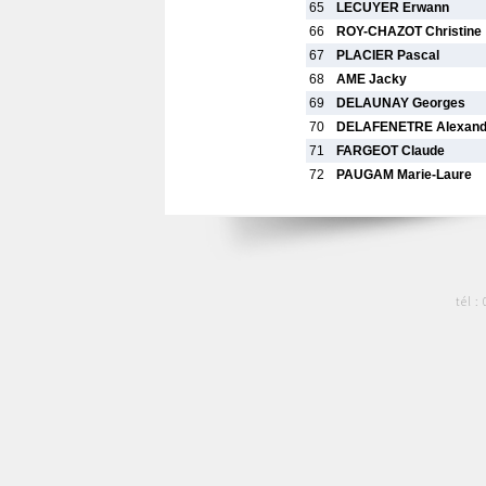
65
LECUYER Erwann
66
ROY-CHAZOT Christine
67
PLACIER Pascal
68
AME Jacky
69
DELAUNAY Georges
70
DELAFENETRE Alexand
71
FARGEOT Claude
72
PAUGAM Marie-Laure
tél :