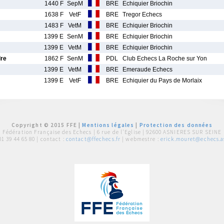
1440 F
SepM
BRE
Echiquier Briochin
1638 F
VetF
BRE
Tregor Echecs
1483 F
VetM
BRE
Echiquier Briochin
1399 E
SenM
BRE
Echiquier Briochin
1399 E
VetM
BRE
Echiquier Briochin
re
1862 F
SenM
PDL
Club Echecs La Roche sur Yon
1399 E
VetM
BRE
Emeraude Echecs
1399 E
VetF
BRE
Echiquier du Pays de Morlaix
Copyright © 2015 FFE |
Mentions légales
|
Protection des données
Fédération Française des Echecs |
6 rue de l'Eglise | 92600 ASNIERES SUR SEINE
01 39 44 65 80
| contact :
contact@ffechecs.fr
| webmestre :
erick.mouret@echecs.as