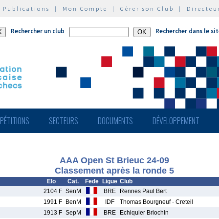
|
Publications
|
Mon Compte
|
Gérer son Club
|
Directeu
Rechercher un club
Rechercher dans le si
PÉTITIONS
SECTEURS
DOCUMENTS
DÉVELOPPEMENT
AAA Open St Brieuc 24-09
Classement après la ronde 5
Elo
Cat.
Fede
Ligue
Club
2104 F
SenM
BRE
Rennes Paul Bert
1991 F
BenM
IDF
Thomas Bourgneuf - Creteil
1913 F
SepM
BRE
Echiquier Briochin