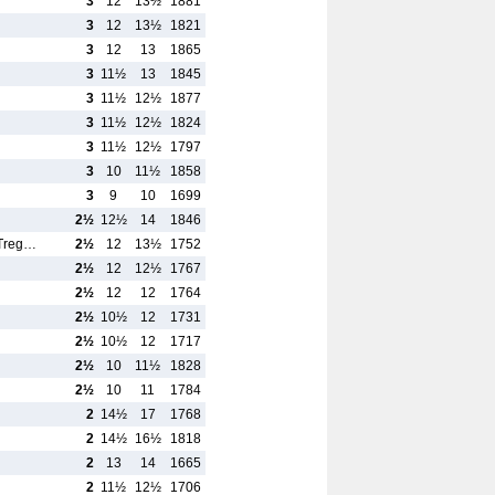
3
12
13½
1881
3
12
13½
1821
3
12
13
1865
3
11½
13
1845
3
11½
12½
1877
3
11½
12½
1824
3
11½
12½
1797
3
10
11½
1858
3
9
10
1699
2½
12½
14
1846
/Treg…
2½
12
13½
1752
2½
12
12½
1767
2½
12
12
1764
2½
10½
12
1731
2½
10½
12
1717
2½
10
11½
1828
2½
10
11
1784
2
14½
17
1768
2
14½
16½
1818
2
13
14
1665
2
11½
12½
1706