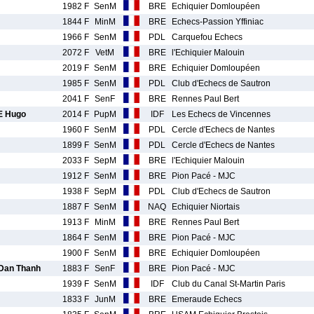
1982 F
SenM
BRE
Echiquier Domloupéen
1844 F
MinM
BRE
Echecs-Passion Yffiniac
1966 F
SenM
PDL
Carquefou Echecs
2072 F
VetM
BRE
l'Echiquier Malouin
2019 F
SenM
BRE
Echiquier Domloupéen
1985 F
SenM
PDL
Club d'Echecs de Sautron
2041 F
SenF
BRE
Rennes Paul Bert
 Hugo
2014 F
PupM
IDF
Les Echecs de Vincennes
1960 F
SenM
PDL
Cercle d'Echecs de Nantes
1899 F
SenM
PDL
Cercle d'Echecs de Nantes
2033 F
SepM
BRE
l'Echiquier Malouin
1912 F
SenM
BRE
Pion Pacé - MJC
1938 F
SepM
PDL
Club d'Echecs de Sautron
1887 F
SenM
NAQ
Echiquier Niortais
1913 F
MinM
BRE
Rennes Paul Bert
1864 F
SenM
BRE
Pion Pacé - MJC
1900 F
SenM
BRE
Echiquier Domloupéen
an Thanh
1883 F
SenF
BRE
Pion Pacé - MJC
1939 F
SenM
IDF
Club du Canal St-Martin Paris
1833 F
JunM
BRE
Emeraude Echecs