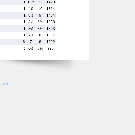
1
10½
12
1473
1
10
10
1364
1
8½
9
1404
1
8½
8½
1338
1
8½
8½
1303
1
7½
8
1317
½
7
8
1292
0
6½
7½
885
so.fr