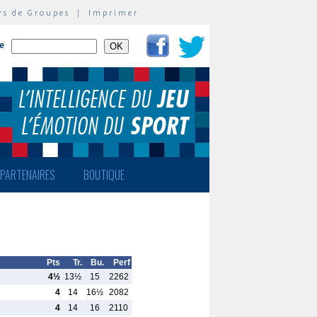
rs de Groupes
|
Imprimer
te
PARTENAIRES
BOUTIQUE
Pts
Tr.
Bu.
Perf
4½
13½
15
2262
4
14
16½
2082
4
14
16
2110