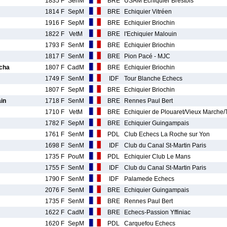
1835 F
SenM
BRE
USAM Echiquier Brestois
1814 F
SepM
BRE
Echiquier Vitréen
1916 F
SepM
BRE
Echiquier Briochin
1822 F
VetM
BRE
l'Echiquier Malouin
1793 F
SenM
BRE
Echiquier Briochin
1817 F
SenM
BRE
Pion Pacé - MJC
cha
1807 F
CadM
BRE
Echiquier Briochin
1749 F
SenM
IDF
Tour Blanche Echecs
1807 F
SepM
BRE
Echiquier Briochin
in
1718 F
SenM
BRE
Rennes Paul Bert
1710 F
VetM
BRE
Echiquier de Plouaret/Vieux Marche
1782 F
SepM
BRE
Echiquier Guingampais
1761 F
SenM
PDL
Club Echecs La Roche sur Yon
1698 F
SenM
IDF
Club du Canal St-Martin Paris
1735 F
PouM
PDL
Echiquier Club Le Mans
1755 F
SenM
IDF
Club du Canal St-Martin Paris
1790 F
SenM
IDF
Palamede Echecs
2076 F
SenM
BRE
Echiquier Guingampais
1735 F
SenM
BRE
Rennes Paul Bert
1622 F
CadM
BRE
Echecs-Passion Yffiniac
1620 F
SepM
PDL
Carquefou Echecs