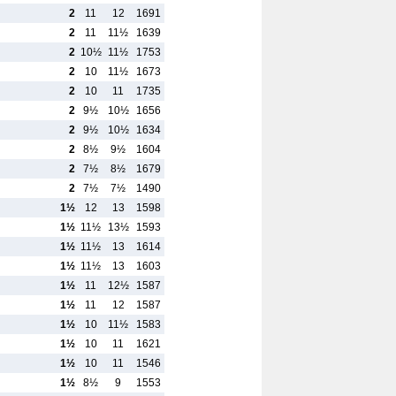
2
11
12
1691
2
11
11½
1639
2
10½
11½
1753
2
10
11½
1673
2
10
11
1735
2
9½
10½
1656
2
9½
10½
1634
2
8½
9½
1604
2
7½
8½
1679
2
7½
7½
1490
1½
12
13
1598
1½
11½
13½
1593
1½
11½
13
1614
1½
11½
13
1603
1½
11
12½
1587
1½
11
12
1587
1½
10
11½
1583
1½
10
11
1621
1½
10
11
1546
1½
8½
9
1553