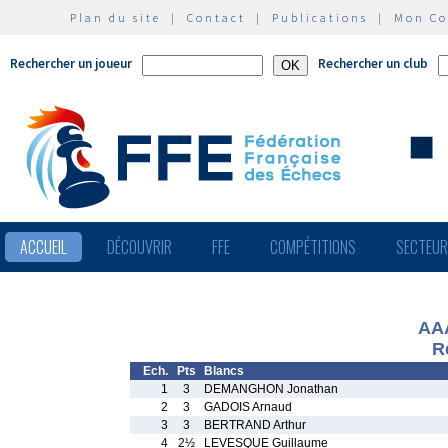
Plan du site
|
Contact
|
Publications
|
Mon C
Rechercher un joueur
Rechercher un club
ACCUEIL
DÉCOUVRIR
FFE
COMPÉTITIONS
SECTEU
AAA
R
Ech.
Pts
Blancs
1
3
DEMANGHON Jonathan
2
3
GADOIS Arnaud
3
3
BERTRAND Arthur
4
2½
LEVESQUE Guillaume