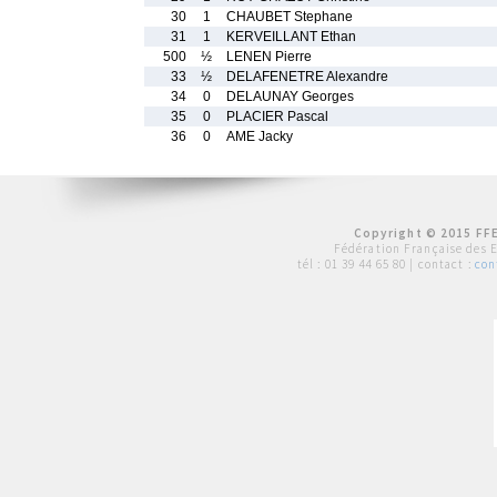
30
1
CHAUBET Stephane
31
1
KERVEILLANT Ethan
500
½
LENEN Pierre
33
½
DELAFENETRE Alexandre
34
0
DELAUNAY Georges
35
0
PLACIER Pascal
36
0
AME Jacky
Copyright © 2015 FFE
Fédération Française des 
tél :
01 39 44 65 80
| contact :
con