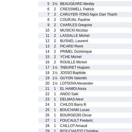
5
2½
BEAUGEARD Meddy
6
2
CRESSWELL Patrick
7
2
CARUYER-TONG Ngoc Dan Thanh
8
2
COURJAL Pauline
9
2
CHARLES Gregoire
10
2
MUSICKI Nicolas
11
2
LASSALLE Michel
12
2
BUSNEL Laurent
13
2
PICARD Remi
14
2
PRIMEL Dominique
15
2
YCHE Michel
16
2
ROUILLE Michel
17
1½
TABURET Hugues
18
1½
JOSSO Baptiste
19
1½
GUYON Valentin
20
1½
LOTSOVA Alexander
21
1
EL HAMDI Aissa
22
1
ANDO Saki
23
1
DELMAS Alexi
24
1
CHILDS Barry B
25
1
BOUCHAIN Lucas
26
1
BOURGEOIS Oscar
27
1
FOUCAULT Frederic
28
1
CAILLOT Arnaud
29
1
ROY-CHAZOT Christine