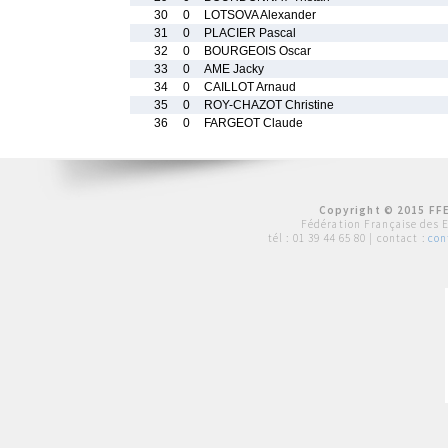
30
0
LOTSOVA Alexander
31
0
PLACIER Pascal
32
0
BOURGEOIS Oscar
33
0
AME Jacky
34
0
CAILLOT Arnaud
35
0
ROY-CHAZOT Christine
36
0
FARGEOT Claude
Copyright © 2015 FFE
Fédération Française des 
tél :
01 39 44 65 80
| contact :
con