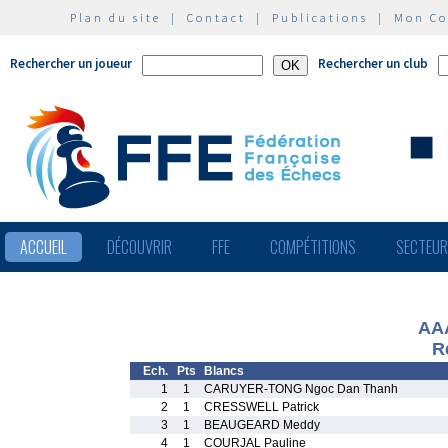
Plan du site
|
Contact
|
Publications
|
Mon C
Rechercher un joueur
Rechercher un club
ACCUEIL
DÉCOUVRIR
FFE
COMPÉTITIONS
SECTEU
AAA
R
Ech.
Pts
Blancs
1
1
CARUYER-TONG Ngoc Dan Thanh
2
1
CRESSWELL Patrick
3
1
BEAUGEARD Meddy
4
1
COURJAL Pauline