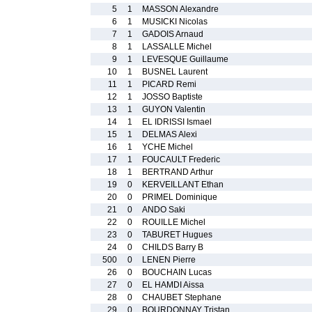
5
1
MASSON Alexandre
6
1
MUSICKI Nicolas
7
1
GADOIS Arnaud
8
1
LASSALLE Michel
9
1
LEVESQUE Guillaume
10
1
BUSNEL Laurent
11
1
PICARD Remi
12
1
JOSSO Baptiste
13
1
GUYON Valentin
14
1
EL IDRISSI Ismael
15
1
DELMAS Alexi
16
1
YCHE Michel
17
1
FOUCAULT Frederic
18
1
BERTRAND Arthur
19
0
KERVEILLANT Ethan
20
0
PRIMEL Dominique
21
0
ANDO Saki
22
0
ROUILLE Michel
23
0
TABURET Hugues
24
0
CHILDS Barry B
500
0
LENEN Pierre
26
0
BOUCHAIN Lucas
27
0
EL HAMDI Aissa
28
0
CHAUBET Stephane
29
0
BOURDONNAY Tristan