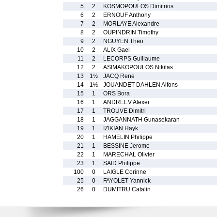
5
2
KOSMOPOULOS Dimitrios
6
2
ERNOUF Anthony
7
2
MORLAYE Alexandre
8
2
OUPINDRIN Timothy
9
2
NGUYEN Theo
10
2
ALIX Gael
11
2
LECORPS Guillaume
12
2
ASIMAKOPOULOS Nikitas
13
1½
JACQ Rene
14
1½
JOUANDET-DAHLEN Alfons
15
1
ORS Bora
16
1
ANDREEV Alexei
17
1
TROUVE Dimitri
18
1
JAGGANNATH Gunasekaran
19
1
IZIKIAN Hayk
20
1
HAMELIN Philippe
21
1
BESSINE Jerome
22
1
MARECHAL Olivier
23
1
SAID Philippe
100
0
LAIGLE Corinne
25
0
FAYOLET Yannick
26
0
DUMITRU Catalin