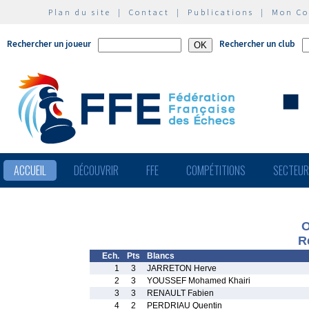
Plan du site
|
Contact
|
Publications
|
Mon C
Rechercher un joueur
Rechercher un club
ACCUEIL
DÉCOUVRIR
FFE
COMPÉTITIONS
SECTEU
O
R
Ech.
Pts
Blancs
1
3
JARRETON Herve
2
3
YOUSSEF Mohamed Khairi
3
3
RENAULT Fabien
4
2
PERDRIAU Quentin