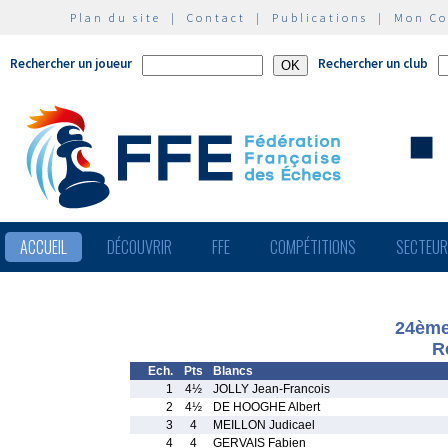
Plan du site
|
Contact
|
Publications
|
Mon C
Rechercher un joueur
Rechercher un club
ACCUEIL
DÉCOUVRIR
FFE
COMPÉTITIONS
SECTEU
24ème
R
Ech.
Pts
Blancs
1
4½
JOLLY Jean-Francois
2
4½
DE HOOGHE Albert
3
4
MEILLON Judicael
4
4
GERVAIS Fabien