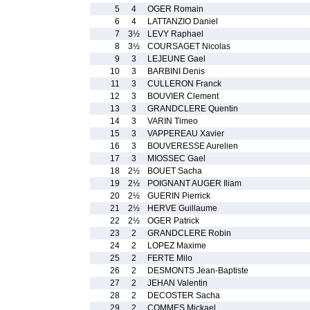
5
4
OGER Romain
6
4
LATTANZIO Daniel
7
3½
LEVY Raphael
8
3½
COURSAGET Nicolas
9
3
LEJEUNE Gael
10
3
BARBINI Denis
11
3
CULLERON Franck
12
3
BOUVIER Clement
13
3
GRANDCLERE Quentin
14
3
VARIN Timeo
15
3
VAPPEREAU Xavier
16
3
BOUVERESSE Aurelien
17
3
MIOSSEC Gael
18
2½
BOUET Sacha
19
2½
POIGNANT AUGER Iliam
20
2½
GUERIN Pierrick
21
2½
HERVE Guillaume
22
2½
OGER Patrick
23
2
GRANDCLERE Robin
24
2
LOPEZ Maxime
25
2
FERTE Milo
26
2
DESMONTS Jean-Baptiste
27
2
JEHAN Valentin
28
2
DECOSTER Sacha
29
2
COMMES Mickael