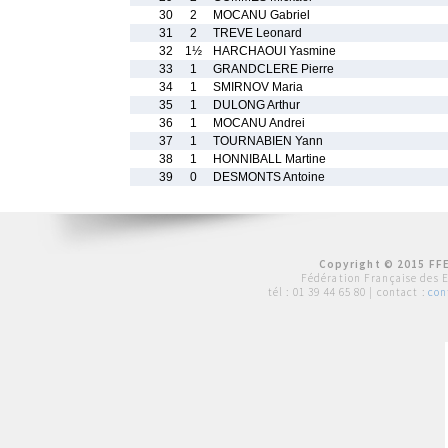
30
2
MOCANU Gabriel
31
2
TREVE Leonard
32
1½
HARCHAOUI Yasmine
33
1
GRANDCLERE Pierre
34
1
SMIRNOV Maria
35
1
DULONG Arthur
36
1
MOCANU Andrei
37
1
TOURNABIEN Yann
38
1
HONNIBALL Martine
39
0
DESMONTS Antoine
Copyright © 2015 FFE
Fédération Française des 
tél :
01 39 44 65 80
| contact :
con