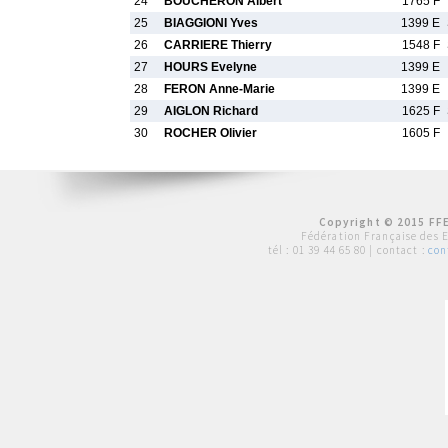
24
BOUCHERON Albert
1765 F
25
BIAGGIONI Yves
1399 E
26
CARRIERE Thierry
1548 F
27
HOURS Evelyne
1399 E
28
FERON Anne-Marie
1399 E
29
AIGLON Richard
1625 F
30
ROCHER Olivier
1605 F
Copyright © 2015 FFE
Fédération Française des 
tél :
01 39 44 65 80
| contact :
con