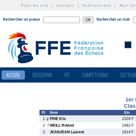
Plan du site
|
Contact
|
Publications
|
Mon C
Rechercher un joueur
Rechercher un club
ACCUEIL
DÉCOUVRIR
FFE
COMPÉTITIONS
SECTEU
1er 
Clas
Pl
Nom
Elo
1
g
PRIE Eric
2328 F
2
f
WEILL Roland
1982 F
3
JEANJEAN Laurent
1814 F