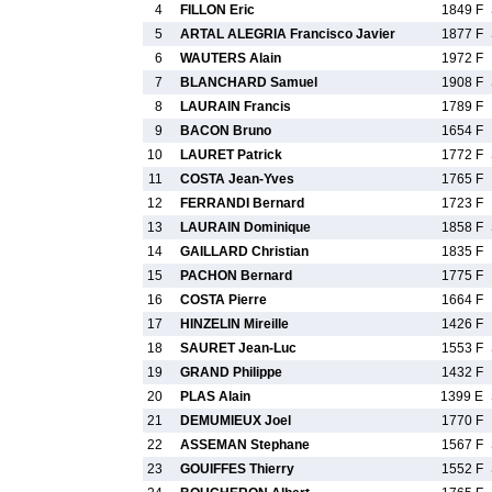
4
FILLON Eric
1849 F
5
ARTAL ALEGRIA Francisco Javier
1877 F
6
WAUTERS Alain
1972 F
7
BLANCHARD Samuel
1908 F
8
LAURAIN Francis
1789 F
9
BACON Bruno
1654 F
10
LAURET Patrick
1772 F
11
COSTA Jean-Yves
1765 F
12
FERRANDI Bernard
1723 F
13
LAURAIN Dominique
1858 F
14
GAILLARD Christian
1835 F
15
PACHON Bernard
1775 F
16
COSTA Pierre
1664 F
17
HINZELIN Mireille
1426 F
18
SAURET Jean-Luc
1553 F
19
GRAND Philippe
1432 F
20
PLAS Alain
1399 E
21
DEMUMIEUX Joel
1770 F
22
ASSEMAN Stephane
1567 F
23
GOUIFFES Thierry
1552 F