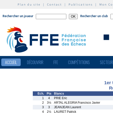
Plan du site
|
Contact
|
Publications
|
Mon C
Rechercher un joueur
Rechercher un club
ACCUEIL
DÉCOUVRIR
FFE
COMPÉTITIONS
SECTEU
1er 
R
Ech.
Pts
Blancs
1
4
PRIE Eric
2
3½
ARTAL ALEGRIA Francisco Javier
3
3
JEANJEAN Laurent
4
2½
LAURET Patrick