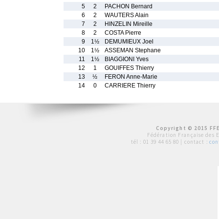
5
2
PACHON Bernard
6
2
WAUTERS Alain
7
2
HINZELIN Mireille
8
2
COSTA Pierre
9
1½
DEMUMIEUX Joel
10
1½
ASSEMAN Stephane
11
1½
BIAGGIONI Yves
12
1
GOUIFFES Thierry
13
½
FERON Anne-Marie
14
0
CARRIERE Thierry
Copyright © 2015 FFE
Fédération Française des 
tél :
01 39 44 65 80
| contact :
con