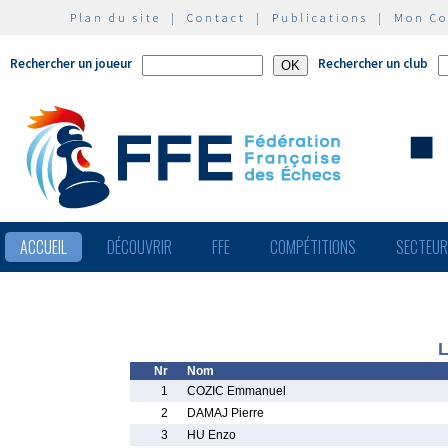
Plan du site
|
Contact
|
Publications
|
Mon C
Rechercher un joueur
Rechercher un club
ACCUEIL
DÉCOUVRIR
FFE
COMPÉTITIONS
SECTEU
L
Nr
Nom
1
COZIC Emmanuel
2
DAMAJ Pierre
3
HU Enzo