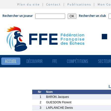
Plan du site
|
Contact
|
Publications
|
Mon C
Rechercher un joueur
Rechercher un club
ACCUEIL
DÉCOUVRIR
FFE
COMPÉTITIONS
SECTEU
L
Nr
Nom
1
BARON Jacques
2
GUESDON Florent
3
LAPLANCHE Denis