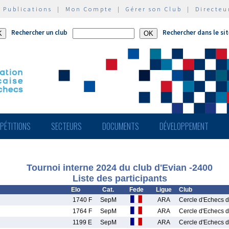
|
Publications
|
Mon Compte
|
Gérer son Club
|
Directeu
Rechercher un club
Rechercher dans le si
PÉTITIONS
SECTEURS
DOCUMENTS
DÉVELOPPEMENT
Tournoi interne 2024 du club d'Evian -2400
Liste des participants
Elo
Cat.
Fede
Ligue
Club
1740 F
SepM
ARA
Cercle d'Echecs d
1764 F
SepM
ARA
Cercle d'Echecs d
1199 E
SepM
ARA
Cercle d'Echecs d