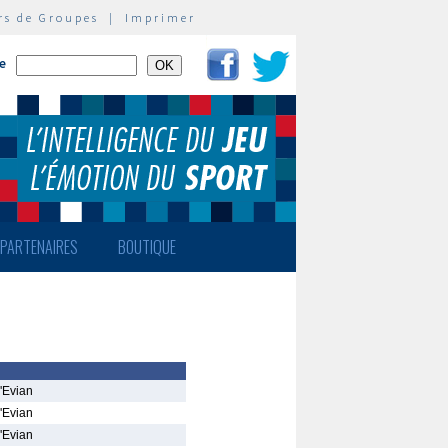
rs de Groupes
|
Imprimer
te
PARTENAIRES
BOUTIQUE
'Evian
'Evian
'Evian