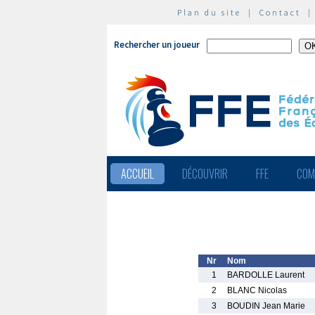
Plan du site
|
Contact
Rechercher un joueur
ACCUEIL
DÉCOUVRIR
FFE
COM
Nr
Nom
1
BARDOLLE Laurent
2
BLANC Nicolas
3
BOUDIN Jean Marie