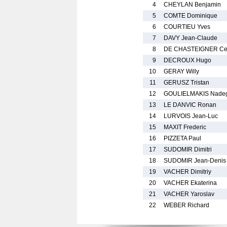
4
CHEYLAN Benjamin
5
COMTE Dominique
6
COURTIEU Yves
7
DAVY Jean-Claude
8
DE CHASTEIGNER Ce
9
DECROUX Hugo
10
GERAY Willy
11
GERUSZ Tristan
12
GOULIELMAKIS Nade
13
LE DANVIC Ronan
14
LURVOIS Jean-Luc
15
MAXIT Frederic
16
PIZZETA Paul
17
SUDOMIR Dimitri
18
SUDOMIR Jean-Denis
19
VACHER Dimitriy
20
VACHER Ekaterina
21
VACHER Yaroslav
22
WEBER Richard