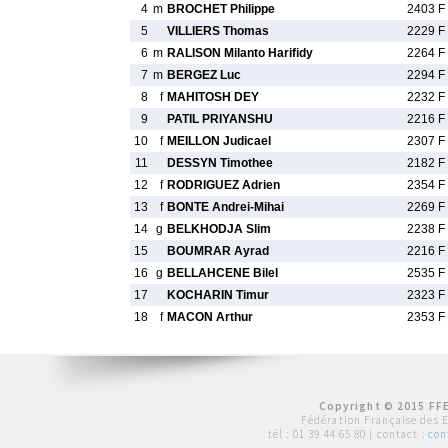
4
m
BROCHET Philippe
2403 F
5
VILLIERS Thomas
2229 F
6
m
RALISON Milanto Harifidy
2264 F
7
m
BERGEZ Luc
2294 F
8
f
MAHITOSH DEY
2232 F
9
PATIL PRIYANSHU
2216 F
10
f
MEILLON Judicael
2307 F
11
DESSYN Timothee
2182 F
12
f
RODRIGUEZ Adrien
2354 F
13
f
BONTE Andrei-Mihai
2269 F
14
g
BELKHODJA Slim
2238 F
15
BOUMRAR Ayrad
2216 F
16
g
BELLAHCENE Bilel
2535 F
17
KOCHARIN Timur
2323 F
18
f
MACON Arthur
2353 F
Copyright © 2015 FFE
Fédération Française des 
tél :
01 39 44 65 80
| contact :
con