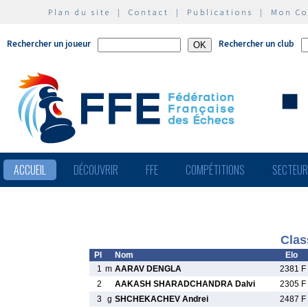
Plan du site
|
Contact
|
Publications
|
Mon C
Rechercher un joueur
Rechercher un club
ACCUEIL
DÉCOUVRIR
FFE
COMPÉTITIONS
SECTEU
Clas
Pl
Nom
Elo
1
m
AARAV DENGLA
2381 F
2
AAKASH SHARADCHANDRA Dalvi
2305 F
3
g
SHCHEKACHEV Andrei
2487 F