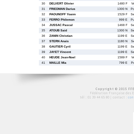
30
DELVERT Olivier
1480 F
V
31
FRIEDMAN Darius
1300 N
P
32
PAOUNOFF Yoann
1529 F
S
33
FERRO Philemon
999 E
P
34
JUSSAC Pascal
1468 F
S
35
ATOUB Said
1300 N
S
36
ZANIN Christian
1199 E
S
37
STERN Anais
1180 N
S
38
GAUTIER Cyril
1199 E
S
39
JAYET Vincent
1199 E
S
40
HEUDE Jean-Noel
1589 F
V
41
MAILLE Mia
799 E
P
Copyright © 2015 FFE
Fédération Française des 
tél :
01 39 44 65 80
| contact :
con