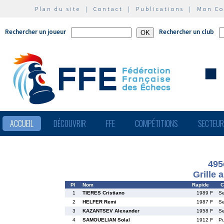
Plan du site
|
Contact
|
Publications
|
Mon C
Rechercher un joueur
Rechercher un club
ACCUEIL
DÉCOUVRIR
FFE
COMPÉTITIONS
SECTEU
495
Grille 
Pl
Nom
Rapide
C
1
TIERES Cristiano
1989 F
S
2
HELFER Remi
1987 F
S
3
KAZANTSEV Alexander
1958 F
S
4
SAMOUELIAN Solal
1912 F
P