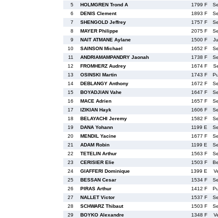
5
HOLMGREN Trond A
1799 F
S
6
DENIS Clement
1893 F
S
7
SHENGOLD Jeffrey
1757 F
S
8
MAYER Philippe
2075 F
S
9
NAIT ATMANE Aylane
1500 F
J
10
SAINSON Michael
1652 F
S
11
ANDRIAMAMPANDRY Jaonah
1738 F
S
12
FROMHERZ Audrey
1674 F
S
13
OSINSKI Martin
1743 F
P
14
DEBLANGY Anthony
1672 F
S
15
BOYADJIAN Vahe
1647 F
S
16
MACE Adrien
1657 F
S
17
IZIKIAN Hayk
1606 F
S
18
BELAYACHI Jeremy
1582 F
S
19
DANA Yohann
1199 E
S
20
MENDIL Yacine
1677 F
S
21
ADAM Robin
1199 E
S
22
TETELIN Arthur
1563 F
S
23
CERISIER Elie
1503 F
B
24
GIAFFERI Dominique
1399 E
V
25
BESSAN Cesar
1534 F
S
26
PIRAS Arthur
1412 F
P
27
NALLET Victor
1537 F
S
28
SCHWARZ Thibaut
1503 F
S
29
BOYKO Alexandre
1348 F
V