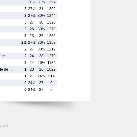
3
28½
31½
1394
3
27½
31
1392
3
27½
30½
1244
3
27
30
1320
3
26
30½
1279
3
23
26
1266
2½
27½
30½
1352
2
27
30½
1219
Anné…
2
24
28
1279
2
24
26½
1184
ale de…
1
23
26
1022
1
21
24½
914
0
24½
27
0
0
24½
27
0
so.fr