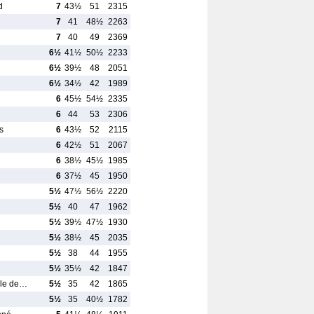
d
7
43½
51
2315
7
41
48½
2263
7
40
49
2369
6½
41½
50½
2233
6½
39½
48
2051
6½
34½
42
1989
6
45½
54½
2335
6
44
53
2306
s
6
43½
52
2115
6
42½
51
2067
6
38½
45½
1985
6
37½
45
1950
5½
47½
56½
2220
5½
40
47
1962
5½
39½
47½
1930
5½
38½
45
2035
5½
38
44
1955
5½
35½
42
1847
ale de…
5½
35
42
1865
5½
35
40½
1782