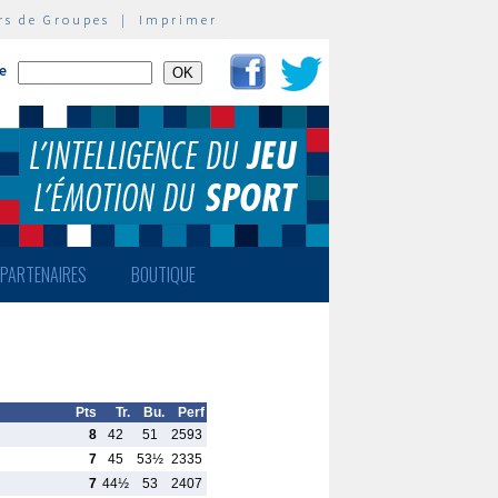
rs de Groupes
|
Imprimer
te
PARTENAIRES
BOUTIQUE
Pts
Tr.
Bu.
Perf
8
42
51
2593
7
45
53½
2335
7
44½
53
2407