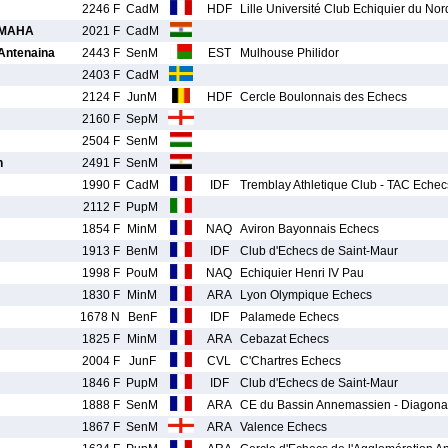
2246 F
CadM
HDF
Lille Université Club Echiquier du Nor
UMAHA
2021 F
CadM
ntenaina
2443 F
SenM
EST
Mulhouse Philidor
2403 F
CadM
2124 F
JunM
HDF
Cercle Boulonnais des Echecs
2160 F
SepM
2504 F
SenM
n
2491 F
SenM
1990 F
CadM
IDF
Tremblay Athletique Club - TAC Echec
2112 F
PupM
1854 F
MinM
NAQ
Aviron Bayonnais Echecs
1913 F
BenM
IDF
Club d'Echecs de Saint-Maur
1998 F
PouM
NAQ
Echiquier Henri IV Pau
1830 F
MinM
ARA
Lyon Olympique Echecs
1678 N
BenF
IDF
Palamede Echecs
1825 F
MinM
ARA
Cebazat Echecs
2004 F
JunF
CVL
C'Chartres Echecs
1846 F
PupM
IDF
Club d'Echecs de Saint-Maur
1888 F
SenM
ARA
CE du Bassin Annemassien - Diagon
1867 F
SenM
ARA
Valence Echecs