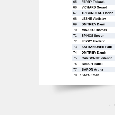
65
FERRY Thibault
66
VICHARD Gerard
67
TRIBONDEAU Florian
68
LESNE Vladislav
69
DMITRIEV Daniil
70
MINAZIO Thomas
71
SPINOS Steven
72
FERRY Frederic
73
SAFRANIONEK Paul
74
DMITRIEV Damir
75
CARBONNE Valentin
76
BASCH Isabel
77
BARON Arthur
78
f
SAYA Ethan
tél :