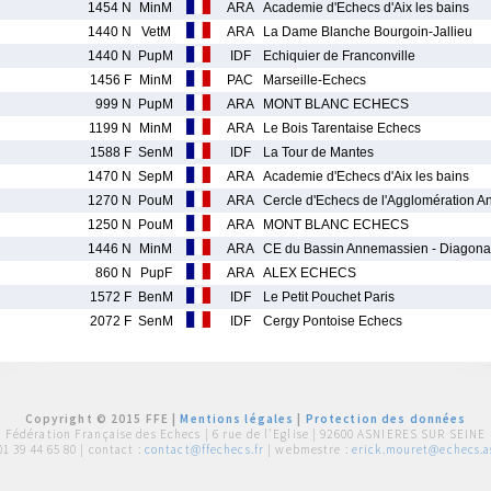
1454 N
MinM
ARA
Academie d'Echecs d'Aix les bains
1440 N
VetM
ARA
La Dame Blanche Bourgoin-Jallieu
1440 N
PupM
IDF
Echiquier de Franconville
1456 F
MinM
PAC
Marseille-Echecs
999 N
PupM
ARA
MONT BLANC ECHECS
1199 N
MinM
ARA
Le Bois Tarentaise Echecs
1588 F
SenM
IDF
La Tour de Mantes
1470 N
SepM
ARA
Academie d'Echecs d'Aix les bains
1270 N
PouM
ARA
Cercle d'Echecs de l'Agglomération 
1250 N
PouM
ARA
MONT BLANC ECHECS
1446 N
MinM
ARA
CE du Bassin Annemassien - Diagon
860 N
PupF
ARA
ALEX ECHECS
1572 F
BenM
IDF
Le Petit Pouchet Paris
2072 F
SenM
IDF
Cergy Pontoise Echecs
Copyright © 2015 FFE |
Mentions légales
|
Protection des données
Fédération Française des Echecs |
6 rue de l'Eglise | 92600 ASNIERES SUR SEINE
01 39 44 65 80
| contact :
contact@ffechecs.fr
| webmestre :
erick.mouret@echecs.as