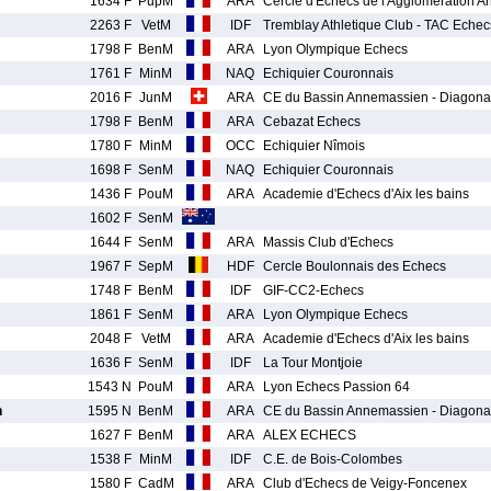
1634 F
PupM
ARA
Cercle d'Echecs de l'Agglomération 
2263 F
VetM
IDF
Tremblay Athletique Club - TAC Echec
1798 F
BenM
ARA
Lyon Olympique Echecs
1761 F
MinM
NAQ
Echiquier Couronnais
2016 F
JunM
ARA
CE du Bassin Annemassien - Diagon
1798 F
BenM
ARA
Cebazat Echecs
1780 F
MinM
OCC
Echiquier Nîmois
1698 F
SenM
NAQ
Echiquier Couronnais
1436 F
PouM
ARA
Academie d'Echecs d'Aix les bains
1602 F
SenM
1644 F
SenM
ARA
Massis Club d'Echecs
1967 F
SepM
HDF
Cercle Boulonnais des Echecs
1748 F
BenM
IDF
GIF-CC2-Echecs
1861 F
SenM
ARA
Lyon Olympique Echecs
2048 F
VetM
ARA
Academie d'Echecs d'Aix les bains
1636 F
SenM
IDF
La Tour Montjoie
1543 N
PouM
ARA
Lyon Echecs Passion 64
n
1595 N
BenM
ARA
CE du Bassin Annemassien - Diagon
1627 F
BenM
ARA
ALEX ECHECS
1538 F
MinM
IDF
C.E. de Bois-Colombes
1580 F
CadM
ARA
Club d'Echecs de Veigy-Foncenex