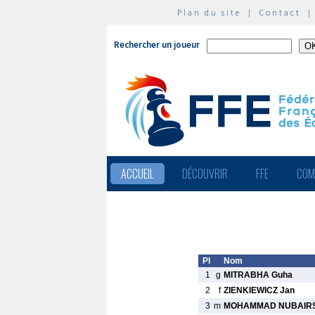
Plan du site
|
Contact
Rechercher un joueur
ACCUEIL
DÉCOUVRIR
FFE
COM
Pl
Nom
1
g
MITRABHA Guha
2
f
ZIENKIEWICZ Jan
3
m
MOHAMMAD NUBAIR