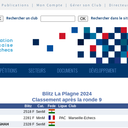
|
Publications
|
Mon Compte
|
Gérer son Club
|
Directeu
Rechercher un club
Rechercher dans le si
PÉTITIONS
SECTEURS
DOCUMENTS
DÉVELOPPEMENT
Blitz La Plagne 2024
Classement après la ronde 9
Blitz
Cat.
Fede
Ligue
Club
2518 F
SenM
2281 F
MinM
PAC
Marseille-Echecs
SHAH
2328 F
SenM