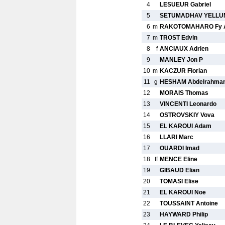
4
LESUEUR Gabriel
5
SETUMADHAV YELL
6
m
RAKOTOMAHARO Fy A
7
m
TROST Edvin
8
f
ANCIAUX Adrien
9
MANLEY Jon P
10
m
KACZUR Florian
11
g
HESHAM Abdelrahma
12
MORAIS Thomas
13
VINCENTI Leonardo
14
OSTROVSKIY Vova
15
EL KAROUI Adam
16
LLARI Marc
17
OUARDI Imad
18
ff
MENCE Eline
19
GIBAUD Elian
20
TOMASI Elise
21
EL KAROUI Noe
22
TOUSSAINT Antoine
23
HAYWARD Philip