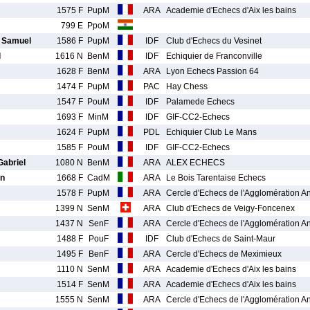
1575 F
PupM
ARA
Academie d'Echecs d'Aix les bains
799 E
PpoM
Samuel
1586 F
PupM
IDF
Club d'Echecs du Vesinet
l
1616 N
BenM
IDF
Echiquier de Franconville
1628 F
BenM
ARA
Lyon Echecs Passion 64
1474 F
PupM
PAC
Hay Chess
1547 F
PouM
IDF
Palamede Echecs
1693 F
MinM
IDF
GIF-CC2-Echecs
1624 F
PupM
PDL
Echiquier Club Le Mans
1585 F
PouM
IDF
GIF-CC2-Echecs
abriel
1080 N
BenM
ARA
ALEX ECHECS
n
1668 F
CadM
ARA
Le Bois Tarentaise Echecs
1578 F
PupM
ARA
Cercle d'Echecs de l'Agglomération 
1399 N
SenM
ARA
Club d'Echecs de Veigy-Foncenex
1437 N
SenF
ARA
Cercle d'Echecs de l'Agglomération 
1488 F
PouF
IDF
Club d'Echecs de Saint-Maur
1495 F
BenF
ARA
Cercle d'Echecs de Meximieux
1110 N
SenM
ARA
Academie d'Echecs d'Aix les bains
1514 F
SenM
ARA
Academie d'Echecs d'Aix les bains
1555 N
SenM
ARA
Cercle d'Echecs de l'Agglomération 