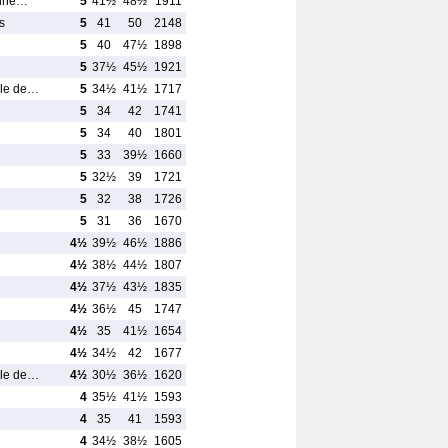
Anné…
5
41½
48½
1911
s
5
41
50
2148
5
40
47½
1898
5
37½
45½
1921
ale de…
5
34½
41½
1717
5
34
42
1741
5
34
40
1801
5
33
39½
1660
5
32½
39
1721
5
32
38
1726
5
31
36
1670
4½
39½
46½
1886
4½
38½
44½
1807
4½
37½
43½
1835
4½
36½
45
1747
4½
35
41½
1654
4½
34½
42
1677
ale de…
4½
30½
36½
1620
4
35½
41½
1593
4
35
41
1593
4
34½
38½
1605