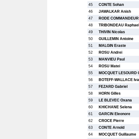
45
CONTE Sohan
46
JAWALKAR Anish
47
RODE COMMANDEUR 
48
TRIBONDEAU Raphae
49
THIVIN Nicolas
50
GUILLEMIN Antoine
51
MALGIN Eraste
52
ROSU Andrei
53
MANVIEU Paul
54
ROSU Matei
55
MOCQUET LESOURD G
56
BOTEFF-WALLACE Iva
57
FEZARD Gabriel
58
HORN Gilles
59
LE BLEVEC Oxana
60
KHICHANE Selena
61
GARCIN Eleonore
62
CROCE Pierre
63
CONTE Arnold
64
MOCQUET Guillaume