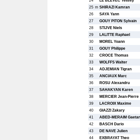
24
LE BLEVEC Yelisey
25
m
SHIRAZI Kamran
26
SAYA Yann
27
GOUY PITON Sylvain
28
STIJVE Niels
29
LALITTE Raphael
30
MOREL Yoann
31
GOUY Philippe
32
CROCE Thomas
33
WOLFFS Walter
34
ADJEMIAN Tigran
35
ANCIAUX Marc
36
ROSU Alexandru
37
SAHAKYAN Karen
38
MERCIER Jean-Pierre
39
LACROIX Maxime
40
GIAZZI Zakary
41
ABED-MERAIM Gaeta
42
BASCH Dario
43
DE NAVE Julien
44
EXBRAYAT Theo