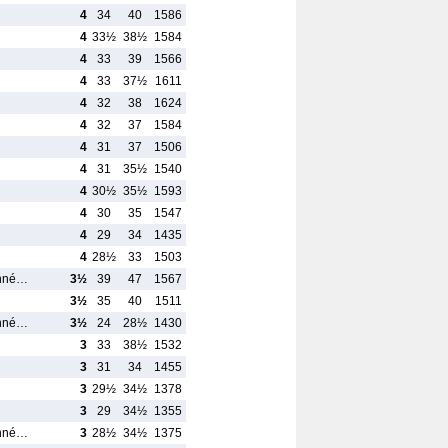
4
34
40
1586
4
33½
38½
1584
4
33
39
1566
4
33
37½
1611
4
32
38
1624
4
32
37
1584
4
31
37
1506
4
31
35½
1540
4
30½
35½
1593
4
30
35
1547
4
29
34
1435
4
28½
33
1503
Anné…
3½
39
47
1567
3½
35
40
1511
Anné…
3½
24
28½
1430
3
33
38½
1532
3
31
34
1455
3
29½
34½
1378
3
29
34½
1355
Anné…
3
28½
34½
1375