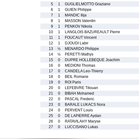
5
1
GUGLIELMOTTO Graziano
6
1
GUIEN Philippe
7
1
MANDIC Ilija
8
1
MASSON Valentin
9
1
PENKOV Nikola
10
1
LANGLOIS BAZUREAULT Pierre
11
1
FOUCAUT Vincent
12
1
DJOUDI Labir
13
½
MENARDO Philippe
14
½
PERETTI Mathys
15
0
DUPRE HOLLEBEQUE Joachim
16
0
MEDIONI Thomas
17
0
CANDELA Leo-Thierry
18
0
BEIL Romane
19
0
ROI Paris
20
0
LEFEBVRE Titouan
21
0
BIBAH Mohamed
22
0
PASCAL Frederic
23
0
BARALE LUKACS Nora
24
0
PERVENT Louis
25
0
DE LAPIERRE Aydan
26
0
RATAVILAHY Maryse
27
0
LUCCISANO Lukas