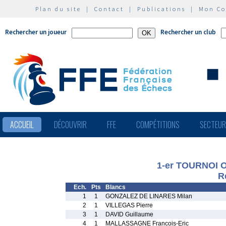
Plan du site
|
Contact
|
Publications
|
Mon C
Rechercher un joueur
Rechercher un club
ACCUEIL
DÉCOUVRIR
FFE
COMPÉTITIONS
SECTEU
1-er TOURNOI 
R
Ech.
Pts
Blancs
1
1
GONZALEZ DE LINARES Milan
2
1
VILLEGAS Pierre
3
1
DAVID Guillaume
4
1
MALLASSAGNE Francois-Eric