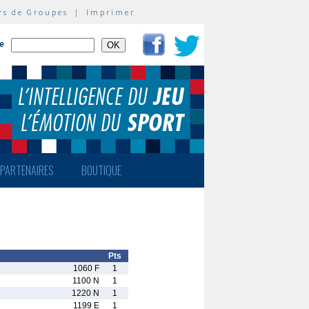
rs de Groupes
|
Imprimer
te
PARTENAIRES
BOUTIQUE
Pts
1060 F
1
1100 N
1
1220 N
1
1199 E
1