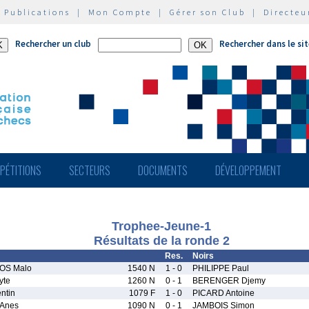
|
Publications
|
Mon Compte
|
Gérer son Club
|
Directeu
Rechercher un club
Rechercher dans le si
PÉTITIONS
SECTEURS
DOCUMENTS
DÉVELOPPEMENT
Trophee-Jeune-1
Résultats de la ronde 2
Res.
Noirs
OS Malo
1540 N
1 - 0
PHILIPPE Paul
yte
1260 N
0 - 1
BERENGER Djemy
ntin
1079 F
1 - 0
PICARD Antoine
 Anes
1090 N
0 - 1
JAMBOIS Simon