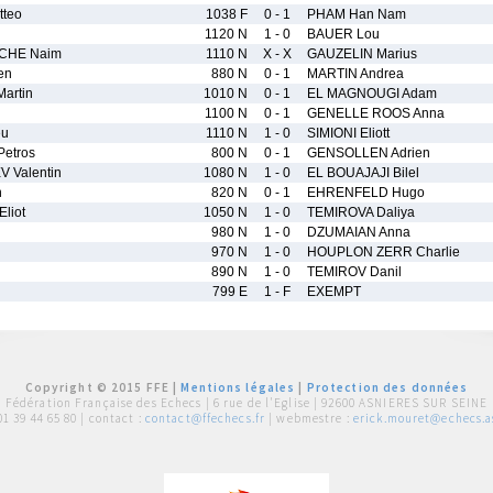
tteo
1038 F
0 - 1
PHAM Han Nam
1120 N
1 - 0
BAUER Lou
CHE Naim
1110 N
X - X
GAUZELIN Marius
en
880 N
0 - 1
MARTIN Andrea
artin
1010 N
0 - 1
EL MAGNOUGI Adam
1100 N
0 - 1
GENELLE ROOS Anna
eu
1110 N
1 - 0
SIMIONI Eliott
etros
800 N
0 - 1
GENSOLLEN Adrien
Valentin
1080 N
1 - 0
EL BOUAJAJI Bilel
n
820 N
0 - 1
EHRENFELD Hugo
liot
1050 N
1 - 0
TEMIROVA Daliya
980 N
1 - 0
DZUMAIAN Anna
970 N
1 - 0
HOUPLON ZERR Charlie
890 N
1 - 0
TEMIROV Danil
799 E
1 - F
EXEMPT
Copyright © 2015 FFE |
Mentions légales
|
Protection des données
Fédération Française des Echecs |
6 rue de l'Eglise | 92600 ASNIERES SUR SEINE
01 39 44 65 80
| contact :
contact@ffechecs.fr
| webmestre :
erick.mouret@echecs.as