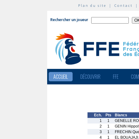
Plan du site
|
Contact
Rechercher un joueur
ACCUEIL
DÉCOUVRIR
FFE
COM
Ech.
Pts
Blancs
1
1
GENELLE RO
2
1
GENIN Hippol
3
1
FRECHIN Que
4
1
EL BOUAJAJI