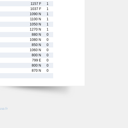
1157 F
1
1037 F
1
1090 N
1
1100 N
1
1050 N
1
1270 N
1
880 N
0
1080 N
0
850 N
0
1060 N
0
800 N
0
799 E
0
800 N
0
870 N
0
so.fr