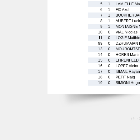
5
1
LAMIELLE Ma
6
1
FIX Axel
7
1
BOUKHERBA
8
1
AUBERT Luci
9
1
MONTAIGNE M
10
0
VIAL Nicolas
11
0
LOGIE Matthi
99
0
DZHUMAIAN P
13
0
MOUROMTSEV 
14
0
HORES Marti
15
0
EHRENFELD E
16
0
LOPEZ Victor
17
0
ISMAIL Rayan
18
0
PETIT Naig
19
0
SIMIONI Hugo
tél :