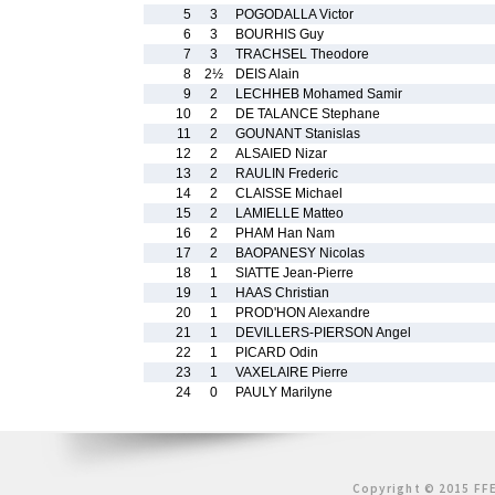
5
3
POGODALLA Victor
6
3
BOURHIS Guy
7
3
TRACHSEL Theodore
8
2½
DEIS Alain
9
2
LECHHEB Mohamed Samir
10
2
DE TALANCE Stephane
11
2
GOUNANT Stanislas
12
2
ALSAIED Nizar
13
2
RAULIN Frederic
14
2
CLAISSE Michael
15
2
LAMIELLE Matteo
16
2
PHAM Han Nam
17
2
BAOPANESY Nicolas
18
1
SIATTE Jean-Pierre
19
1
HAAS Christian
20
1
PROD'HON Alexandre
21
1
DEVILLERS-PIERSON Angel
22
1
PICARD Odin
23
1
VAXELAIRE Pierre
24
0
PAULY Marilyne
Copyright © 2015 FFE