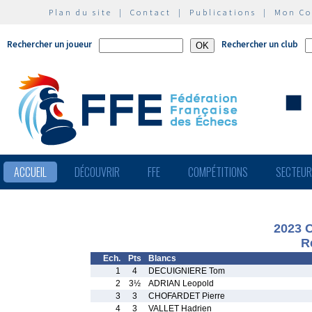
Plan du site
|
Contact
|
Publications
|
Mon C
Rechercher un joueur
Rechercher un club
ACCUEIL
DÉCOUVRIR
FFE
COMPÉTITIONS
SECTEU
2023 
R
Ech.
Pts
Blancs
1
4
DECUIGNIERE Tom
2
3½
ADRIAN Leopold
3
3
CHOFARDET Pierre
4
3
VALLET Hadrien