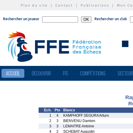
Plan du site
|
Contact
|
Publications
|
Mon C
Rechercher un joueur
Rechercher un club
ACCUEIL
DÉCOUVRIR
FFE
COMPÉTITIONS
SECTEU
Ra
R
Ech.
Pts
Blancs
1
4
KAMPHOFF SEGURA Arturo
2
3
BIENVENU Damien
3
3
LEMAITRE Antoine
4
2
SCHEBAT Augustin