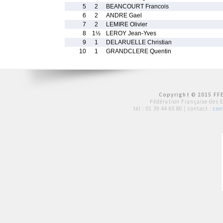
5
2
BEANCOURT Francois
6
2
ANDRE Gael
7
2
LEMIRE Olivier
8
1½
LEROY Jean-Yves
9
1
DELARUELLE Christian
10
1
GRANDCLERE Quentin
Copyright © 2015 FFE
Fédération Française des 
tél :
01 39 44 65 80
| contact :
con