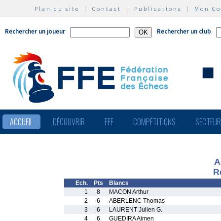
Plan du site
|
Contact
|
Publications
|
Mon C
Rechercher un joueur
Rechercher un club
ACCUEIL
DÉCOUVRIR
FFE
COMPÉTITIONS
SECTEU
A
R
Ech.
Pts
Blancs
1
8
MACON Arthur
2
6
ABERLENC Thomas
3
6
LAURENT Julien G.
4
6
GUEDIRA Aimen