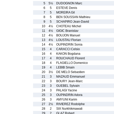
5
5½
DUDOGNON Marc
6
5
ESTEVE Denis
7
5
MOREIRA Gil
8
5
BEN SOUSSAN Mathieu
9
5
SCHAPIRO Jean-David
10
4½
CHOTEAU Michel
11
4½
GIGIC Branislav
12
4½
BOUJON Manuel
13
4½
LOUSTAU Florian
14
4½
OUPINDRIN Sonia
15
4
CARACCI Celsio
16
4
KAKON Bogdana
17
4
ROUCHAUD Florent
18
4
FLAGIELLO Domenico
19
4
LEBIB Smain
20
3½
DE MELO Sebastien
21
3
MAZAUD Emmanuel
22
3
BOURY Jean-Marc
23
3
GUEBEL Sylvain
24
3
PALAGI Yacine
25
3
OUPINDRIN Adora
26
3
AMYUNI Karim
27
2½
RIVIEREZ Rodolphe
28
2
SIX Nurkhikmawati
29
2
GLAZ Robert