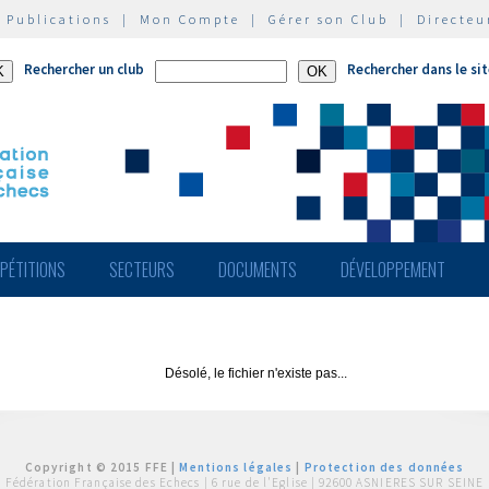
|
Publications
|
Mon Compte
|
Gérer son Club
|
Directeu
Rechercher un club
Rechercher dans le si
PÉTITIONS
SECTEURS
DOCUMENTS
DÉVELOPPEMENT
Désolé, le fichier n'existe pas...
Copyright © 2015 FFE |
Mentions légales
|
Protection des données
Fédération Française des Echecs |
6 rue de l'Eglise | 92600 ASNIERES SUR SEINE