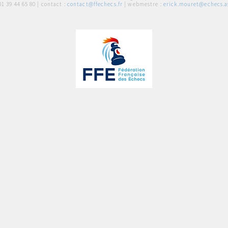
01 39 44 65 80
| contact :
contact@ffechecs.fr
| webmestre :
erick.mouret@echecs.as