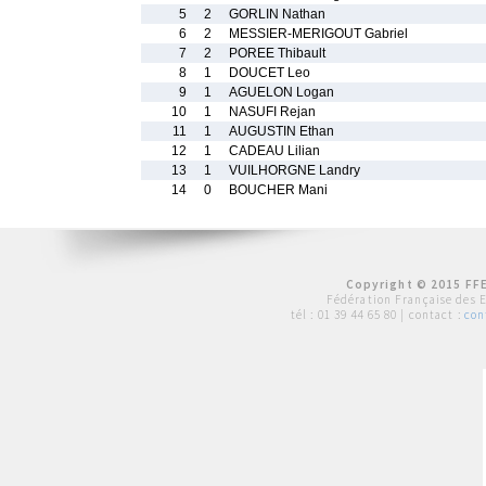
5
2
GORLIN Nathan
6
2
MESSIER-MERIGOUT Gabriel
7
2
POREE Thibault
8
1
DOUCET Leo
9
1
AGUELON Logan
10
1
NASUFI Rejan
11
1
AUGUSTIN Ethan
12
1
CADEAU Lilian
13
1
VUILHORGNE Landry
14
0
BOUCHER Mani
Copyright © 2015 FFE
Fédération Française des 
tél :
01 39 44 65 80
| contact :
con