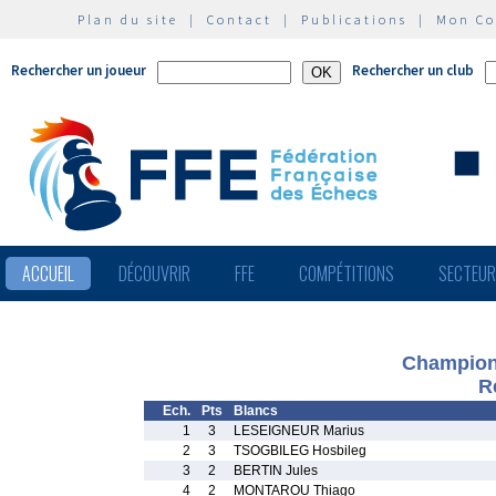
Plan du site
|
Contact
|
Publications
|
Mon C
Rechercher un joueur
Rechercher un club
ACCUEIL
DÉCOUVRIR
FFE
COMPÉTITIONS
SECTEU
Champion
R
Ech.
Pts
Blancs
1
3
LESEIGNEUR Marius
2
3
TSOGBILEG Hosbileg
3
2
BERTIN Jules
4
2
MONTAROU Thiago