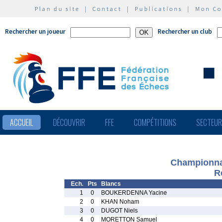
Plan du site
|
Contact
|
Publications
|
Mon C
Rechercher un joueur
Rechercher un club
ACCUEIL
DÉCOUVRIR
FFE
COMPÉTITIONS
SECTEU
Championnat
R
Ech.
Pts
Blancs
1
0
BOUKERDENNA Yacine
2
0
KHAN Noham
3
0
DUGOT Niels
4
0
MORETTON Samuel