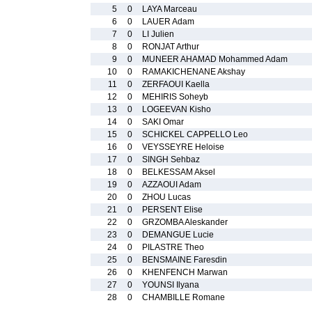
5
0
LAYA Marceau
6
0
LAUER Adam
7
0
LI Julien
8
0
RONJAT Arthur
9
0
MUNEER AHAMAD Mohammed Adam
10
0
RAMAKICHENANE Akshay
11
0
ZERFAOUI Kaella
12
0
MEHIRIS Soheyb
13
0
LOGEEVAN Kisho
14
0
SAKI Omar
15
0
SCHICKEL CAPPELLO Leo
16
0
VEYSSEYRE Heloise
17
0
SINGH Sehbaz
18
0
BELKESSAM Aksel
19
0
AZZAOUI Adam
20
0
ZHOU Lucas
21
0
PERSENT Elise
22
0
GRZOMBA Aleskander
23
0
DEMANGUE Lucie
24
0
PILASTRE Theo
25
0
BENSMAINE Faresdin
26
0
KHENFENCH Marwan
27
0
YOUNSI Ilyana
28
0
CHAMBILLE Romane