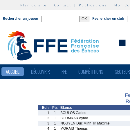
Plan du site
|
Contact
|
Publications
|
Mon C
Rechercher un joueur
Rechercher un club
ACCUEIL
DÉCOUVRIR
FFE
COMPÉTITIONS
SECTEU
Fe
R
Ech.
Pts
Blancs
1
1
BOULOS Carlos
2
1
BOUMRAR Ayrad
3
1
NGUYEN Duc Minh Tri Maxime
4
1
MORAIS Thomas