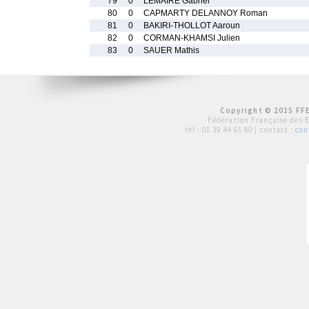
79
0
LEMAIRE Gabriel
80
0
CAPMARTY DELANNOY Roman
81
0
BAKIRI-THOLLOT Aaroun
82
0
CORMAN-KHAMSI Julien
83
0
SAUER Mathis
Copyright © 2015 FFE
Fédération Française des 
tél :
01 39 44 65 80
| contact :
con