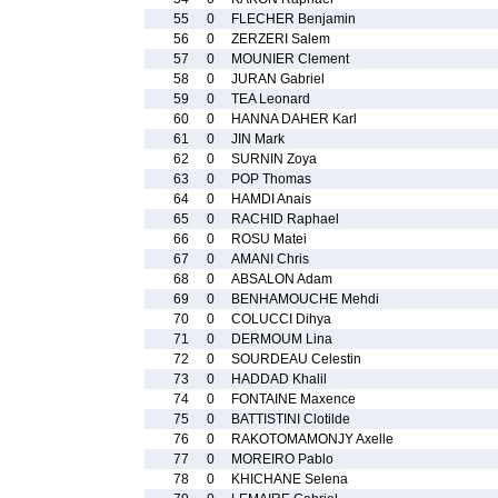
55
0
FLECHER Benjamin
56
0
ZERZERI Salem
57
0
MOUNIER Clement
58
0
JURAN Gabriel
59
0
TEA Leonard
60
0
HANNA DAHER Karl
61
0
JIN Mark
62
0
SURNIN Zoya
63
0
POP Thomas
64
0
HAMDI Anais
65
0
RACHID Raphael
66
0
ROSU Matei
67
0
AMANI Chris
68
0
ABSALON Adam
69
0
BENHAMOUCHE Mehdi
70
0
COLUCCI Dihya
71
0
DERMOUM Lina
72
0
SOURDEAU Celestin
73
0
HADDAD Khalil
74
0
FONTAINE Maxence
75
0
BATTISTINI Clotilde
76
0
RAKOTOMAMONJY Axelle
77
0
MOREIRO Pablo
78
0
KHICHANE Selena