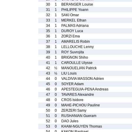
30
1
BERANGER Louise
31
1
PHILIPPE Yoann
32
1
SAKI Omar
33
1
MERKEL Ethan
34
1
PALMAS Adriana
35
1
DUROY Luca
36
1
ZORZI Ema
37
1
AMARELIS Robin
38
1
LELLOUCHE Lenny
39
1
ROY Suvrojita
40
1
BRIGNON Shiho
41
1
CAROULLE Ulysse
42
½
MANOUELIAN Patrick
43
½
LIU Louis
44
0
VALDIVIA MASSON Adrien
45
0
SOYER Adam
46
0
APESTEGUIA-PENA Andreas
47
0
TAVARES Alexandre
48
0
CROS Isidore
49
0
MAHE-PICHOU Pauline
50
0
ZERZERI Samy
51
0
RUSHANIAN Gueram
52
0
DAO Jules
53
0
KHAM-NGUYEN Thomas
54
0
KAKON Raphael