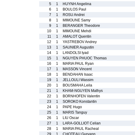
5
1
HUYNH Angelina
6
1
BOULOS Paul
7
1
ROSU Andrei
8
1
MIMOUNE Samy
9
1
BERANGER Theodore
10
1
MIMOUNE Mehdi
11
1
AMALOT Quentin
12
1
YASTREBOV Andrey
13
1
SAUNIER Augustin
14
1
LANDOLSI Iyad
15
1
NGUYEN PHUOC Thomas
16
1
MARIA PAUL Ryan
17
1
MASSON Vincent
18
1
BENDAHAN Isaac
19
1
JELLOULI Wassim
20
1
BOUSMAHA Leila
21
1
KHAM-NGUYEN Mathys
22
1
BORNHOFEN Valentin
23
1
SOROKO Konstantin
24
1
PAPE Hugo
25
1
MARIS Tanguy
26
1
LIU Oscar
27
1
LARA-GOLLIOT Celian
28
1
MARIA PAUL Racheal
29
1
CHOTEAU Gurvann