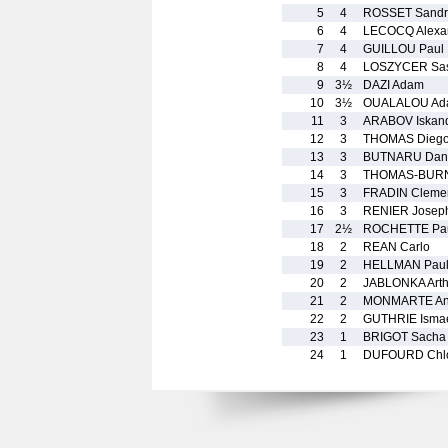
5
4
ROSSET Sandr
6
4
LECOCQ Alexa
7
4
GUILLOU Paul
8
4
LOSZYCER Sa
9
3½
DAZI Adam
10
3½
OUALALOU Ad
11
3
ARABOV Iskan
12
3
THOMAS Dieg
13
3
BUTNARU Dan
14
3
THOMAS-BURN
15
3
FRADIN Cleme
16
3
RENIER Josep
17
2½
ROCHETTE Pa
18
2
REAN Carlo
19
2
HELLMAN Pau
20
2
JABLONKA Arth
21
2
MONMARTE Ana
22
2
GUTHRIE Isma
23
1
BRIGOT Sacha
24
1
DUFOURD Chl