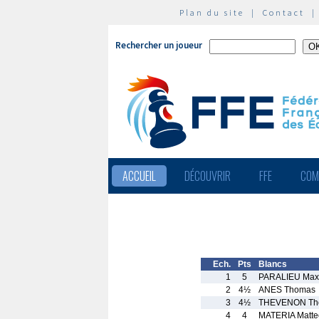
Plan du site
|
Contact
Rechercher un joueur
ACCUEIL
DÉCOUVRIR
FFE
COM
Ech.
Pts
Blancs
1
5
PARALIEU Max
2
4½
ANES Thomas
3
4½
THEVENON Th
4
4
MATERIA Matte