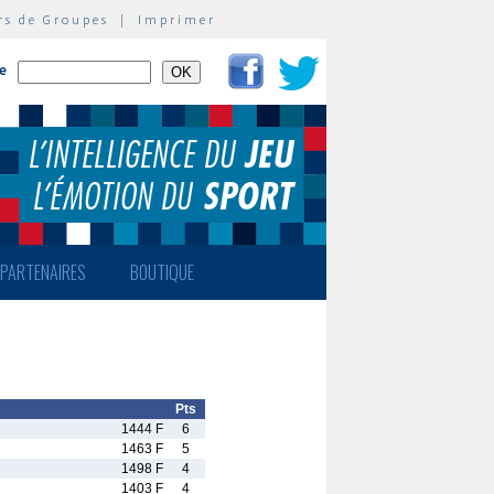
rs de Groupes
|
Imprimer
te
PARTENAIRES
BOUTIQUE
Pts
1444 F
6
1463 F
5
1498 F
4
1403 F
4