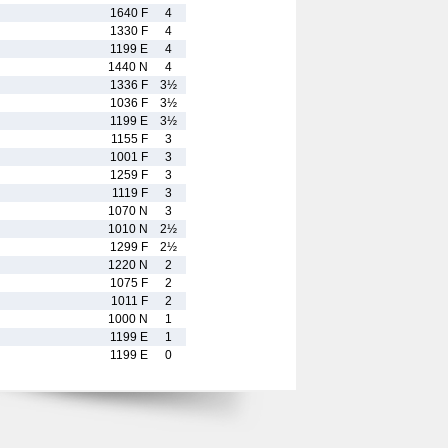
1640 F
4
1330 F
4
1199 E
4
1440 N
4
1336 F
3½
1036 F
3½
1199 E
3½
1155 F
3
1001 F
3
1259 F
3
1119 F
3
1070 N
3
1010 N
2½
1299 F
2½
1220 N
2
1075 F
2
1011 F
2
1000 N
1
1199 E
1
1199 E
0