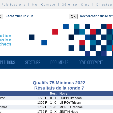
|
Publications
|
Mon Compte
|
Gérer son Club
|
Directeu
Rechercher un club
Rechercher dans le si
PÉTITIONS
SECTEURS
DOCUMENTS
DÉVELOPPEMENT
Qualifs 75 Minimes 2022
Résultats de la ronde 7
Res.
Noirs
ime
1773 F
0 - 1
DUPIN Brendan
1306 F
1 - 0
LE ROY Tristan
omas
1709 F
1 - 0
MOREU Raphael
o
1732 F
X - X
JESTIN Hugo