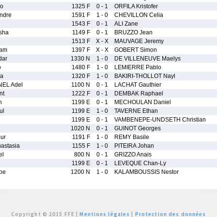
o
1325 F
0 - 1
ORFILA Kristofer
ndre
1591 F
1 - 0
CHEVILLON Celia
1543 F
0 - 1
ALI Zane
sha
1149 F
0 - 1
BRUZZO Jean
1513 F
X - X
MAUVAGE Jeremy
am
1397 F
X - X
GOBERT Simon
dar
1330 N
1 - 0
DE VILLENEUVE Maelys
o
1480 F
1 - 0
LEMIERRE Pablo
a
1320 F
1 - 0
BAKIRI-THOLLOT Nayl
EL Adel
1100 N
0 - 1
LACHAT Gauthier
nt
1222 F
0 - 1
DEMBAK Raphael
h
1199 E
0 - 1
MECHOULAN Daniel
ul
1199 E
1 - 0
TAVERNE Ethan
1199 E
0 - 1
VAMBENEPE-UNDSETH Christian
l
1020 N
0 - 1
GUINOT Georges
ur
1191 F
1 - 0
REMY Basile
stasia
1155 F
1 - 0
PITEIRA Johan
el
800 N
0 - 1
GRIZZO Anais
1199 E
0 - 1
LEVEQUE Chan-Ly
oe
1200 N
1 - 0
KALAMBOUSSIS Nestor
Copyright © 2015 FFE |
Mentions légales
|
Protection des données